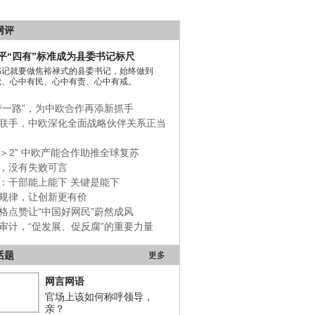
网评
平“四有”标准成为县委书记标尺
书记就要做焦裕禄式的县委书记，始终做到
党、心中有民、心中有责、心中有戒。
带一路”，为中欧合作再添新抓手
联手，中欧深化全面战略伙伴关系正当
+1＞2” 中欧产能合作助推全球复苏
，没有失败可言
：干部能上能下 关键是能下
规律，让创新更有价
格点赞让“中国好网民”蔚然成风
审计，“促发展、促反腐”的重要力量
话题
更多
网言网语
官场上该如何称呼领导，
亲？