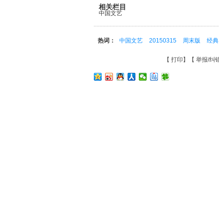
相关栏目
中国文艺
热词：
中国文艺
20150315
周末版
经
【
打印
】【
举报/纠