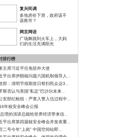
复兴民调
多地房价下滑，政府该不
该救市？
网言网语
广场舞跳到火车上，大妈
们的生活充满阳光
小时排行榜
家主席习近平任免驻外大使
近平出席伊朗核问题六国机制领导人...
政部：清明节假期首日祭扫民众达3...
罗斯否认与美国“私定”巴沙尔未来...
公安部纪检组：严查入警入伍过程中...
016年核安全峰会公报
李总理的演讲总能给世界经济带来信...
近平出席第四届核安全峰会并发表重...
宫二号今年“上岗” 中国空间站即...