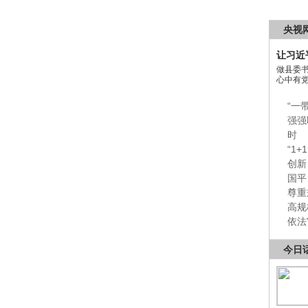
央视
让习近
做县委
心中有
“一
强强
时
“1
创新
国平
尊重
高规
依法
今日