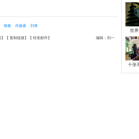
典
致敬
作曲家
刘青
世界
错
】【
复制链接
】【
转发邮件
】
编辑：刘一
十张