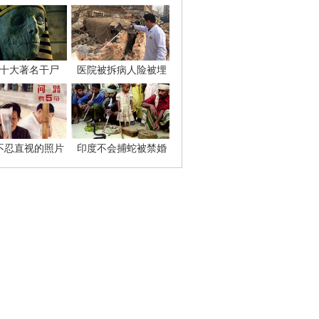
十大著名干尸
医院被拆病人险被埋
不忍直视的照片
印度不会捕蛇被禁婚