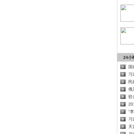
24
国
1
习
2
民
3
俄
4
驻
5
2
6
“
7
习
8
天
9