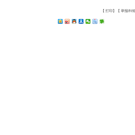
【
打印
】【
举报/纠