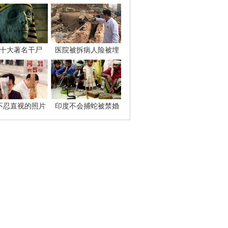
十大著名干尸
医院被拆病人险被埋
不忍直视的照片
印度不会捕蛇被禁婚