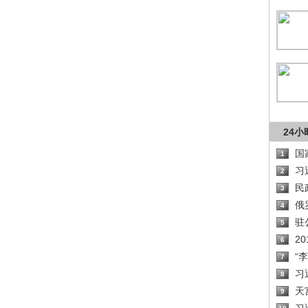
24
国
1
习
2
民
3
俄
4
驻
5
2
6
“
7
习
8
天
9