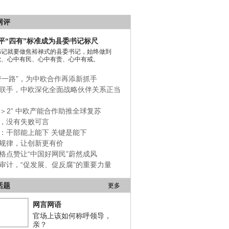
网评
平“四有”标准成为县委书记标尺
书记就要做焦裕禄式的县委书记，始终做到
党、心中有民、心中有责、心中有戒。
带一路”，为中欧合作再添新抓手
联手，中欧深化全面战略伙伴关系正当
+1＞2” 中欧产能合作助推全球复苏
，没有失败可言
：干部能上能下 关键是能下
规律，让创新更有价
格点赞让“中国好网民”蔚然成风
审计，“促发展、促反腐”的重要力量
话题
更多
网言网语
官场上该如何称呼领导，
亲？