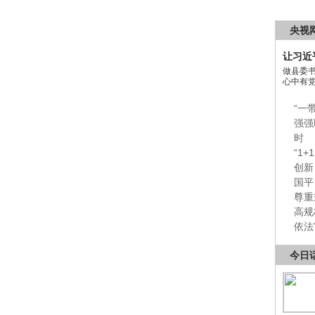
央视
让习近
做县委
心中有
“一
强强
时
“1
创新
国平
尊重
高规
依法
今日