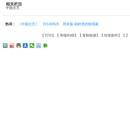
相关栏目
中国文艺
热词：
《中国文艺》
20140928
周末版-咱村里的歌唱家
【
打印
】【
举报/纠错
】【
复制链接
】【
转发邮件
】【
】