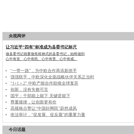
央视网评
让习近平“四有”标准成为县委书记标尺
做县委书记就要做焦裕禄式的县委书记，始终做到
心中有党、心中有民、心中有责、心中有戒。
“一带一路”，为中欧合作再添新抓手
强强联手，中欧深化全面战略伙伴关系正当时
“1+1＞2” 中欧产能合作助推全球复苏
创新，没有失败可言
国平：干部能上能下 关键是能下
尊重规律，让创新更有价
高规格点赞让“中国好网民”蔚然成风
依法审计，“促发展、促反腐”的重要力量
今日话题