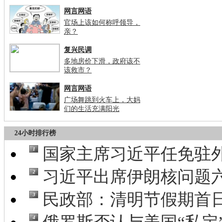
网言网语
官场上该如何称呼领导，
亲？
复兴民调
多地房价下滑，政府该不
该救市？
网言网语
广场舞跳到火车上，大妈
们的生活充满阳光
24小时排行榜
国家主席习近平任免驻
1
习近平出席伊朗核问题六
2
民政部：清明节假期首日祭
3
4