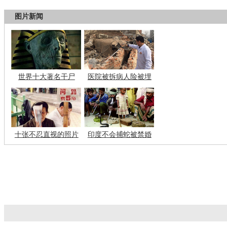
图片新闻
世界十大著名干尸
医院被拆病人险被埋
十张不忍直视的照片
印度不会捕蛇被禁婚