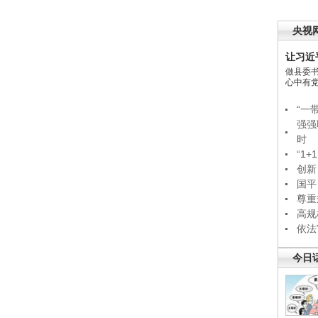
央视
让习近
做县委
心中有
“一
强强
时
“1
创新
国平
尊重
高规
依法
今日