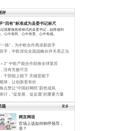
网评
平“四有”标准成为县委书记标尺
书记就要做焦裕禄式的县委书记，始终做到
党、心中有民、心中有责、心中有戒。
带一路”，为中欧合作再添新抓手
联手，中欧深化全面战略伙伴关系正当
+1＞2” 中欧产能合作助推全球复苏
，没有失败可言
：干部能上能下 关键是能下
规律，让创新更有价
格点赞让“中国好网民”蔚然成风
审计，“促发展、促反腐”的重要力量
话题
更多
网言网语
官场上该如何称呼领导，
亲？