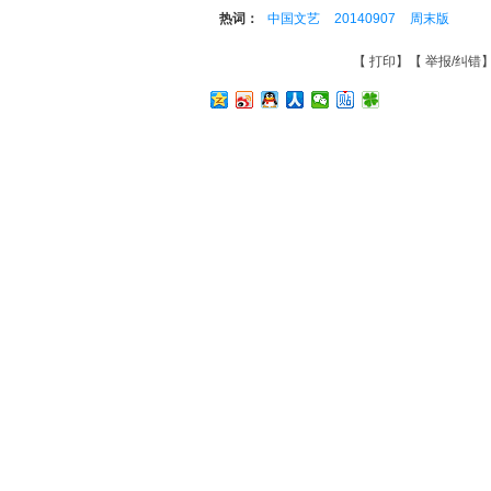
热词：
中国文艺
20140907
周末版
【
打印
】【
举报/纠错