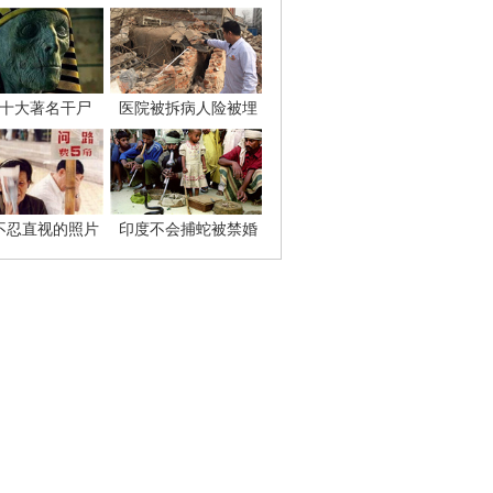
十大著名干尸
医院被拆病人险被埋
不忍直视的照片
印度不会捕蛇被禁婚