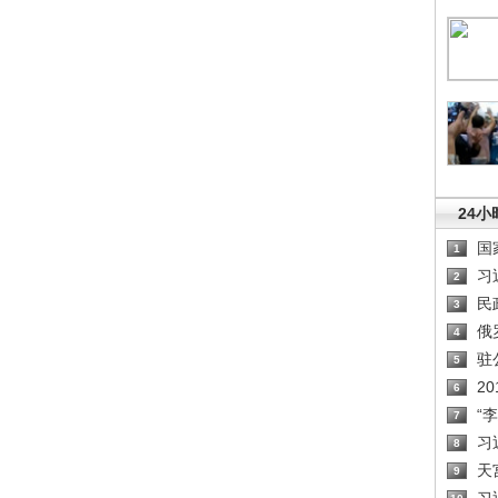
24
国
1
习
2
民
3
俄
4
驻
5
2
6
“
7
习
8
天
9