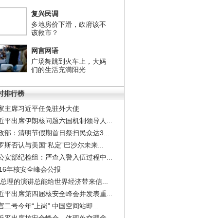
复兴民调
多地房价下滑，政府该不
该救市？
网言网语
广场舞跳到火车上，大妈
们的生活充满阳光
小时排行榜
家主席习近平任免驻外大使
近平出席伊朗核问题六国机制领导人...
政部：清明节假期首日祭扫民众达3...
罗斯否认与美国“私定”巴沙尔未来...
公安部纪检组：严查入警入伍过程中...
016年核安全峰会公报
李总理的演讲总能给世界经济带来信...
近平出席第四届核安全峰会并发表重...
宫二号今年“上岗” 中国空间站即...