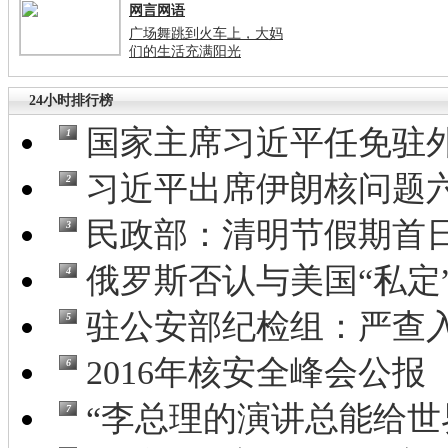
网言网语
广场舞跳到火车上，大妈
们的生活充满阳光
24小时排行榜
国家主席习近平任免驻
1
习近平出席伊朗核问题六
2
民政部：清明节假期首日祭
3
俄罗斯否认与美国“私定”
4
驻公安部纪检组：严查入
5
2016年核安全峰会公报
6
“李总理的演讲总能给世界
7