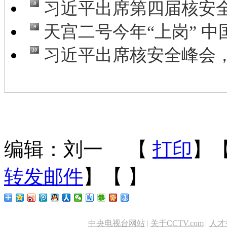
习近平出席第四届核安全
8
天宫二号今年“上岗” 中国
9
习近平出席核安全峰会，
10
编辑：刘一
【
打印
】
转发邮件
】【
】
中央电视台网站
|
关于CCTV.com
|
人才