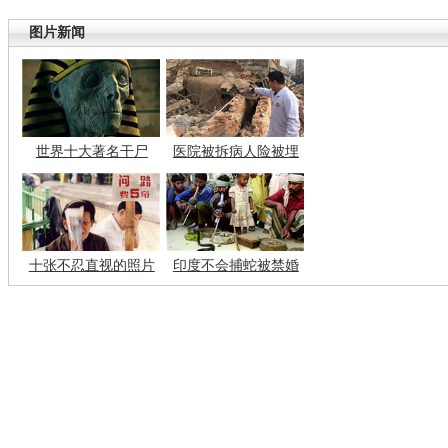
图片新闻
世界十大著名干尸
医院被拆病人险被埋
十张不忍直视的照片
印度不会捕蛇被禁婚