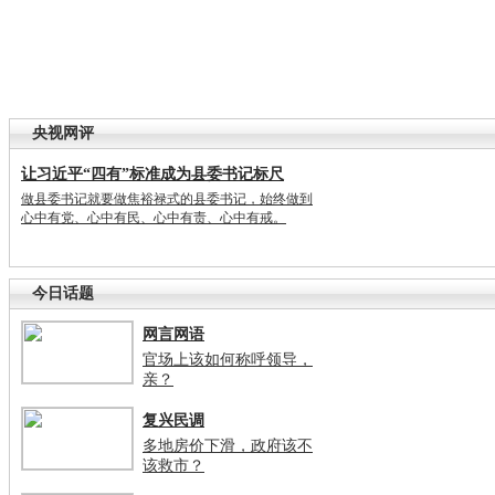
央视网评
让习近平“四有”标准成为县委书记标尺
做县委书记就要做焦裕禄式的县委书记，始终做到
心中有党、心中有民、心中有责、心中有戒。
今日话题
网言网语
官场上该如何称呼领导，
亲？
复兴民调
多地房价下滑，政府该不
该救市？