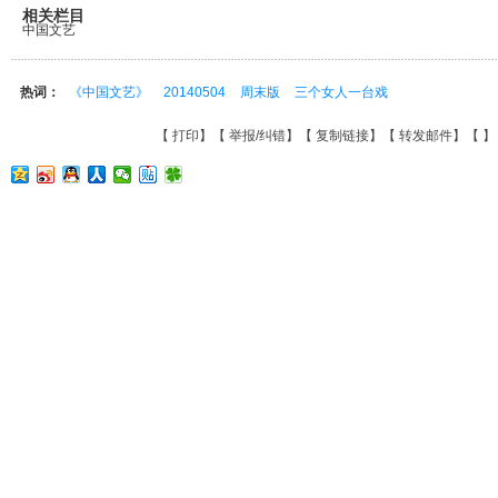
相关栏目
中国文艺
热词：
《中国文艺》
20140504
周末版
三个女人一台戏
【
打印
】【
举报/纠错
】【
复制链接
】【
转发邮件
】【
】