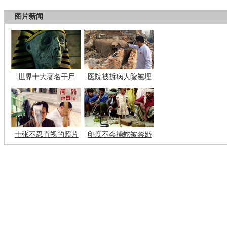
图片新闻
世界十大著名干尸
医院被拆病人险被埋
十张不忍直视的照片
印度不会捕蛇被禁婚