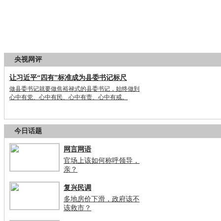
央视网评
让习近平“四有”标准成为县委书记标尺
做县委书记就要做焦裕禄式的县委书记，始终做到
心中有党、心中有民、心中有责、心中有戒。
今日话题
网言网语
官场上该如何称呼领导，
亲？
复兴民调
多地房价下滑，政府该不
该救市？