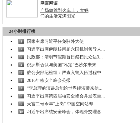
网言网语
广场舞跳到火车上，大妈
们的生活充满阳光
24小时排行榜
国家主席习近平任免驻外大使
1
习近平出席伊朗核问题六国机制领导人...
2
民政部：清明节假期首日祭扫民众达3...
3
俄罗斯否认与美国“私定”巴沙尔未来...
4
驻公安部纪检组：严查入警入伍过程中...
5
2016年核安全峰会公报
6
“李总理的演讲总能给世界经济带来信...
7
习近平出席第四届核安全峰会并发表重...
8
天宫二号今年“上岗” 中国空间站即...
9
习近平出席核安全峰会，体现外交理念...
10