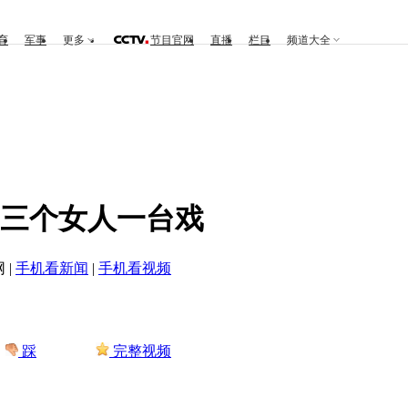
育
军事
更多
节目官网
直播
栏目
频道大全
末版 三个女人一台戏
 |
手机看新闻
|
手机看视频
踩
完整视频