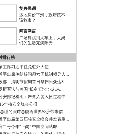
复兴民调
多地房价下滑，政府该不
该救市？
网言网语
广场舞跳到火车上，大妈
们的生活充满阳光
小时排行榜
家主席习近平任免驻外大使
近平出席伊朗核问题六国机制领导人...
政部：清明节假期首日祭扫民众达3...
罗斯否认与美国“私定”巴沙尔未来...
公安部纪检组：严查入警入伍过程中...
016年核安全峰会公报
李总理的演讲总能给世界经济带来信...
近平出席第四届核安全峰会并发表重...
宫二号今年“上岗” 中国空间站即...