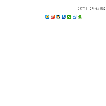
【
打印
】【
举报/纠错