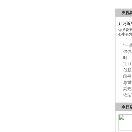
央视
让习近
做县委
心中有
“一
强强
时
“1
创新
国平
尊重
高规
依法
今日