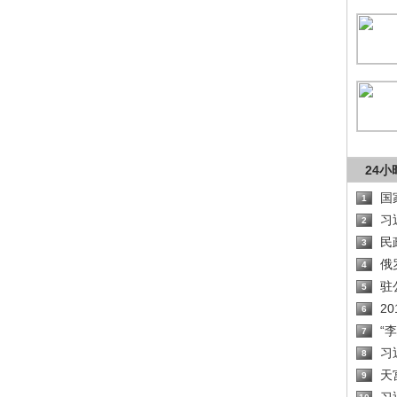
24
国
1
习
2
民
3
俄
4
驻
5
2
6
“
7
习
8
天
9