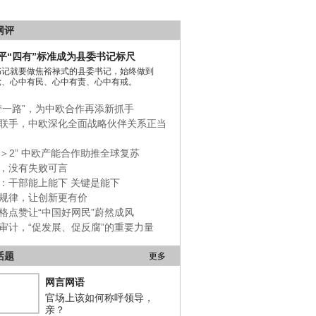
网评
平“四有”标准成为县委书记标尺
书记就要做焦裕禄式的县委书记，始终做到
党、心中有民、心中有责、心中有戒。
带一路”，为中欧合作再添新抓手
联手，中欧深化全面战略伙伴关系正当
+1＞2” 中欧产能合作助推全球复苏
，没有失败可言
：干部能上能下 关键是能下
规律，让创新更有价
格点赞让“中国好网民”蔚然成风
审计，“促发展、促反腐”的重要力量
话题
更多
网言网语
官场上该如何称呼领导，
亲？