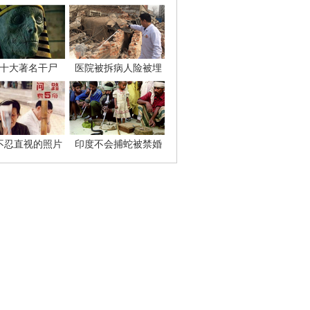
十大著名干尸
医院被拆病人险被埋
不忍直视的照片
印度不会捕蛇被禁婚