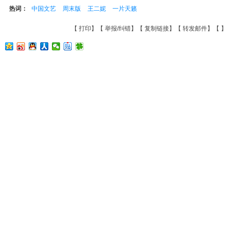
热词：
中国文艺
周末版
王二妮
一片天籁
【
打印
】【
举报/纠错
】【
复制链接
】【
转发邮件
】【
】