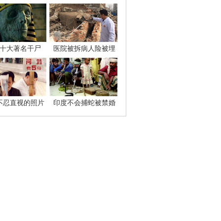
十大著名干尸
医院被拆病人险被埋
不忍直视的照片
印度不会捕蛇被禁婚