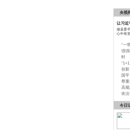
央视
让习近
做县委
心中有
“一
强强
时
“1
创新
国平
尊重
高规
依法
今日