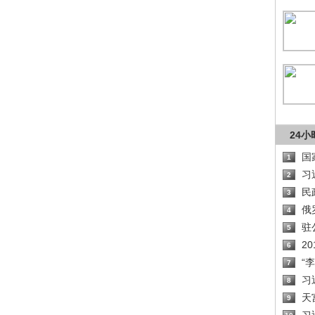
24
国
1
习
2
民
3
俄
4
驻
5
2
6
“
7
习
8
天
9