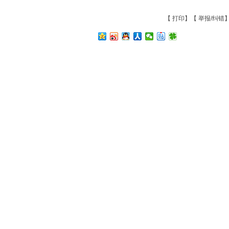
【
打印
】【
举报/纠错