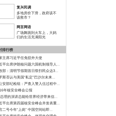
复兴民调
多地房价下滑，政府该不
该救市？
网言网语
广场舞跳到火车上，大妈
们的生活充满阳光
小时排行榜
家主席习近平任免驻外大使
近平出席伊朗核问题六国机制领导人...
政部：清明节假期首日祭扫民众达3...
罗斯否认与美国“私定”巴沙尔未来...
公安部纪检组：严查入警入伍过程中...
016年核安全峰会公报
李总理的演讲总能给世界经济带来信...
近平出席第四届核安全峰会并发表重...
宫二号今年“上岗” 中国空间站即...