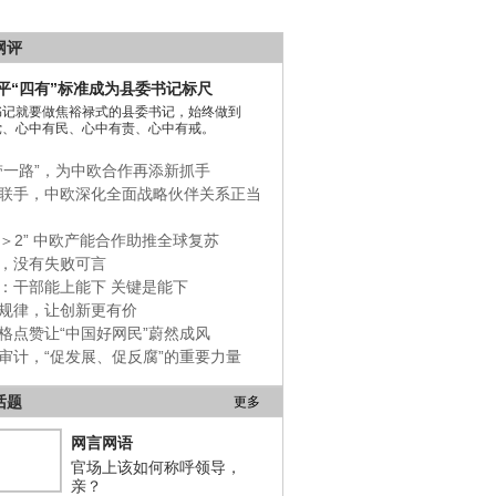
网评
平“四有”标准成为县委书记标尺
书记就要做焦裕禄式的县委书记，始终做到
党、心中有民、心中有责、心中有戒。
带一路”，为中欧合作再添新抓手
联手，中欧深化全面战略伙伴关系正当
+1＞2” 中欧产能合作助推全球复苏
，没有失败可言
：干部能上能下 关键是能下
规律，让创新更有价
格点赞让“中国好网民”蔚然成风
审计，“促发展、促反腐”的重要力量
话题
更多
网言网语
官场上该如何称呼领导，
亲？