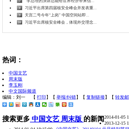
“李总理的演讲总能给世界经济带来信...
7
习近平出席第四届核安全峰会并发表重...
8
天宫二号今年“上岗” 中国空间站即...
9
习近平出席核安全峰会，体现外交理念...
10
热词：
中国文艺
周末版
李玉刚
中文国际频道
编辑：刘一
【
打印
】【
举报/纠错
】【
复制链接
】【
转发邮
2014-01-05 
搜索更多
中国文艺
周末版
的新闻
2013-12-15 