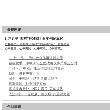
央视网评
让习近平“四有”标准成为县委书记标尺
做县委书记就要做焦裕禄式的县委书记，始终做到
心中有党、心中有民、心中有责、心中有戒。
“一带一路”，为中欧合作再添新抓手
强强联手，中欧深化全面战略伙伴关系正当时
“1+1＞2” 中欧产能合作助推全球复苏
创新，没有失败可言
国平：干部能上能下 关键是能下
尊重规律，让创新更有价
高规格点赞让“中国好网民”蔚然成风
依法审计，“促发展、促反腐”的重要力量
今日话题