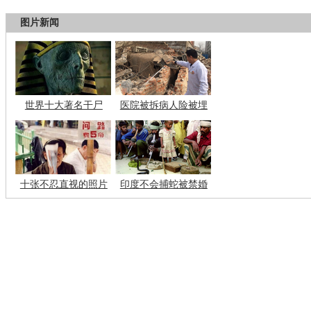
图片新闻
世界十大著名干尸
医院被拆病人险被埋
十张不忍直视的照片
印度不会捕蛇被禁婚