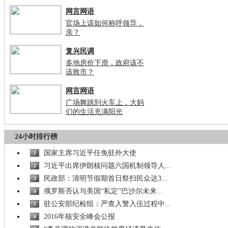
网言网语
官场上该如何称呼领导，
亲？
复兴民调
多地房价下滑，政府该不
该救市？
网言网语
广场舞跳到火车上，大妈
们的生活充满阳光
24小时排行榜
国家主席习近平任免驻外大使
1
习近平出席伊朗核问题六国机制领导人...
2
民政部：清明节假期首日祭扫民众达3...
3
俄罗斯否认与美国“私定”巴沙尔未来...
4
驻公安部纪检组：严查入警入伍过程中...
5
2016年核安全峰会公报
6