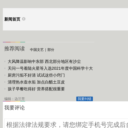
新闻首页
推荐阅读
中国文艺
|
部分
大风降温影响中东部 西北部分地区有沙尘
天问一号着陆火星等入选2021年度中国科学十大
进展
厨房污垢不好清 试试这些小窍门
清理热水壶水垢 加点白醋土豆皮
孩子早餐吃得好 营养搭配很重要
编辑：边兰芳
我要纠错