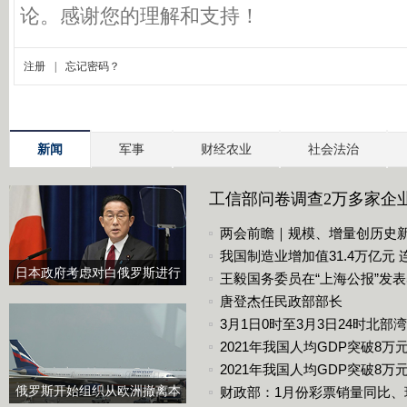
新闻
军事
财经农业
社会法治
工信部问卷调查2万多家企业 
两会前瞻｜规模、增量创历史
我国制造业增加值31.4万亿元
日本政府考虑对白俄罗斯进行
王毅国务委员在“上海公报”发
制裁
唐登杰任民政部部长
3月1日0时至3月3日24时北
2021年我国人均GDP突破8万
2021年我国人均GDP突破8万元
俄罗斯开始组织从欧洲撤离本
财政部：1月份彩票销量同比、