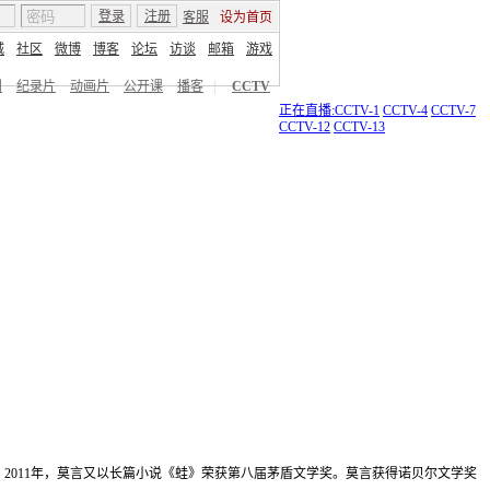
登录
注册
客服
设为首页
城
社区
微博
博客
论坛
访谈
邮箱
游戏
剧
纪录片
动画片
公开课
播客
|
CCTV
正在直播:CCTV-1
CCTV-4
CCTV-7
CCTV-12
CCTV-13
2011年，莫言又以长篇小说《蛙》荣获第八届茅盾文学奖。莫言获得诺贝尔文学奖