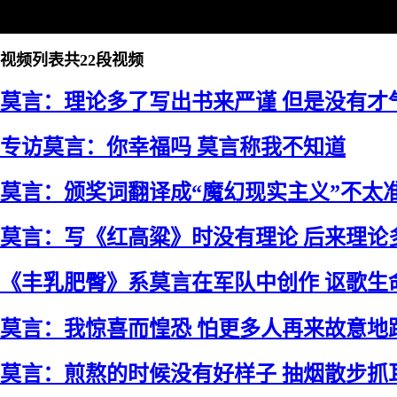
视频列表
共22段视频
莫言：理论多了写出书来严谨 但是没有才
专访莫言：你幸福吗 莫言称我不知道
莫言：颁奖词翻译成“魔幻现实主义”不太
莫言：写《红高粱》时没有理论 后来理论
《丰乳肥臀》系莫言在军队中创作 讴歌生
莫言：我惊喜而惶恐 怕更多人再来故意地
莫言：煎熬的时候没有好样子 抽烟散步抓