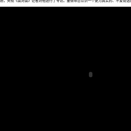
后，央视《面对面》记者对他进行了专访。董倩带您认识一个更为真实的、不爱说话