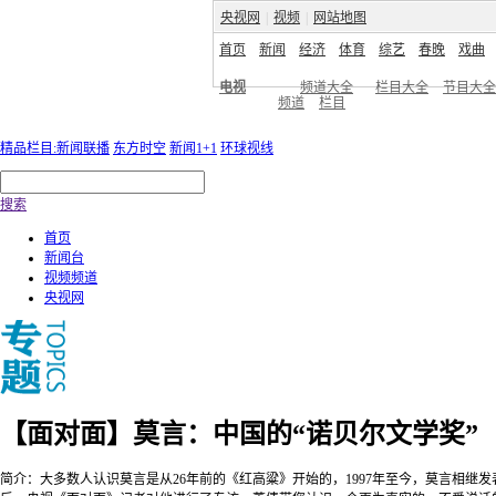
央视网
|
视频
|
网站地图
首页
新闻
经济
体育
综艺
春晚
戏曲
电视
频道大全
栏目大全
节目大全
频道
栏目
精品栏目:新闻联播
东方时空
新闻1+1
环球视线
搜索
首页
新闻台
视频频道
央视网
【面对面】莫言：中国的“诺贝尔文学奖”
简介：大多数人认识莫言是从26年前的《红高粱》开始的，1997年至今，莫言相继