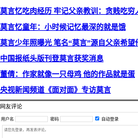
莫言忆吃肉经历 牢记父亲教训：贪贱吃穷
莫言忆童年：小时候记忆最深的就是饿
莫言少年照曝光 笔名“莫言”源自父亲希望
中国报纸头版刊登莫言获奖消息
董倩：作家就像一只母鸡 他的作品就是蛋
央视新闻频道《面对面》专访莫言
网友评论
用户名
密码
自动登录