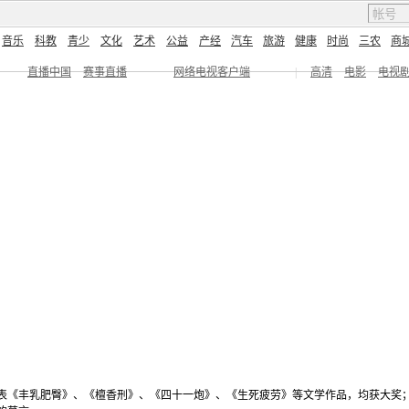
音乐
科教
青少
文化
艺术
公益
产经
汽车
旅游
健康
时尚
三农
商
直播中国
赛事直播
网络电视客户端
|
高清
电影
电视
发表《丰乳肥臀》、《檀香刑》、《四十一炮》、《生死疲劳》等文学作品，均获大奖；