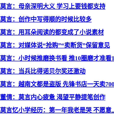
莫言：母亲深明大义 学习上要钱都支持
莫言：创作中写得顺的时候比较多
莫言：用耳朵阅读的都变成了小说素材
莫言：对媒体说“抢购”“卖断货”保留意见
莫言：小时候推磨换书看 推10圈磨才准看
莫言：当兵比得诺贝尔奖还激动
莫言：越南文都是盗版 先锋书店一天卖70
董倩：莫言内心疲惫 渴望平静提笔创作
莫言忆小学经历：第一年我老是哭 不愿意