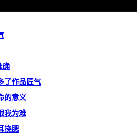
气
准确
多了作品匠气
命的意义
跟我为难
耳挠腮