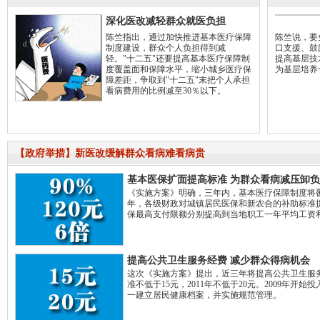
深化医改减轻群众就医负担
陈竺指出，通过加快推进基本医疗保障
陈竺说，要
制度建设，群众个人负担得到减
口支援、鼓
轻。"十二五"还要提高基本医疗保障制
提高基层技
度覆盖面和保障水平，缩小城乡医疗保
为基层培养
障差距，争取到"十二五"末把个人承担
看病费用的比例减至30％以下。
【政府举措】新医改缓解群众看病难看病贵
基本医保扩面提高标准 为群众看病减压卸负
《实施方案》明确，三年内，基本医疗保障制度将覆盖
年，各级财政对城镇居民医保和新农合的补助标准提
保最高支付限额分别提高到当地职工一年平均工资
提高公共卫生服务经费 减少群众得病机会
这次《实施方案》提出，近三年将提高公共卫生服务
准不低于15元，2011年不低于20元。2009年
一建立居民健康档案，并实施规范管理。