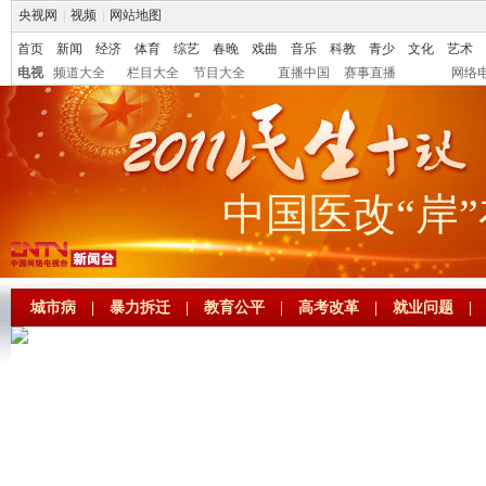
央视网
|
视频
|
网站地图
首页
新闻
经济
体育
综艺
春晚
戏曲
音乐
科教
青少
文化
艺术
电视
频道大全
栏目大全
节目大全
直播中国
赛事直播
网络
中国医改“岸
城市病
|
暴力拆迁
|
教育公平
|
高考改革
|
就业问题
|