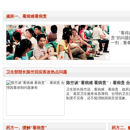
顽疾一、看病难看病贵
“看得起
贵”的问
一剂，重
卫生部部长陈竺回应医改热点问题
陈竺谈"看病难 看病贵"：看病贵 
卫生部长陈竺说，看病难、看病贵，政府
足、基层卫生服务体系薄弱、合理的卫生
制度不完善，还不能消除因病至贫现象。
药方一、缓解“看病贵”
药方二、