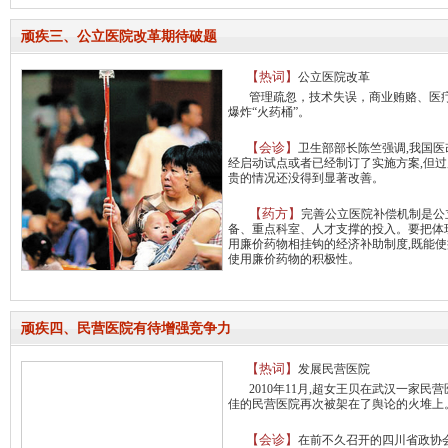
顽疾三、公立医院改革期待破题
【热词】
公立医院改革
管理疏忽，技术失误，商业贿赂、医疗
爆炸“火药桶”。
【会诊】
卫生部部长陈竺强调,我国医
经启动试点或者已经制订了实施方案,但
贵的情况还没得到显著改善。
【药方】
完善公立医院补偿机制是公
备、重点科室、人才支撑的投入。要把体
用廉价药物相挂钩的经济补助制度,既能使
使用廉价药物的积极性。
顽疾四、民营医院有待增强竞争力
【热词】
发展民营医院
2010年11月,超女王贝在武汉一家民
佳的民营医院再次被架在了舆论的火堆上
【会诊】
在前不久召开的四川省政协