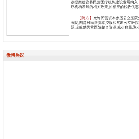
该提案建议将民营医疗机构建设发展纳入《
疗机构发展的相关政策,如相应的税收优
【药方】
允许民营资本参股公立医院
医院;四是对民营资本控股和买断公立医院
题,应鼓励民营医院整合资源,减少数量,
微博热议