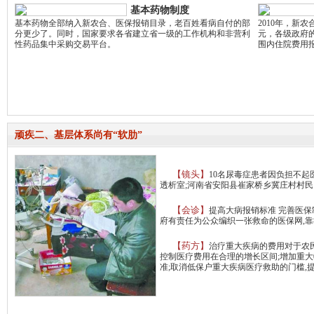
基本药物制度
基本药物全部纳入新农合、医保报销目录，老百姓看病自付的部
2010年，新
分更少了。同时，国家要求各省建立省一级的工作机构和非营利
元，各级政府
性药品集中采购交易平台。
围内住院费用报
顽疾二、基层体系尚有“软肋”
【镜头】
10名尿毒症患者因负担不起
透析室;河南省安阳县崔家桥乡冀庄村村民
【会诊】
提高大病报销标准 完善医保
府有责任为公众编织一张救命的医保网,靠
【药方】
治疗重大疾病的费用对于农民
控制医疗费用在合理的增长区间;增加重大
准;取消低保户重大疾病医疗救助的门槛,