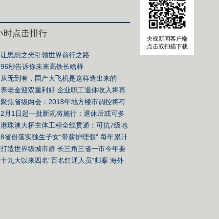
4小时点击排行
央视新闻客户端
点击或扫描下载
让思想之光引领世界前行之路
96秒告诉你未来高铁长啥样
从无到有，国产大飞机是这样造出来的
养老金迎双重利好 企业职工退休收入将再
阶
聚焦省级两会：2018年地方楼市调控将有
变化
2月1日起一批新规将施行：退休后或可多
份收入
港珠澳大桥主体工程全线贯通：可抗7级地
寿命120年
8省份落实独生子女“带薪护理假” 每年累计
20天
打造世界级城市群 长三角三省一市今年要
些大事
十九大以来四名“百名红通人员”归案 海外
有何新趋势