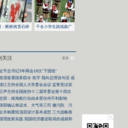
州：断桥残雪石碑
千名小学生跳戏曲广
泼红漆
播操
别关注
更多
近平总书记3年两会18次“下团组”
克强签署国务院令
热字
我向总理说句话
成
单
德江主持全国人大常委会会议
监誓宪法宣
仪式
正声主持全国政协十二届常委会第十四次
议
交部：南海航行自由未受任何不利影响
保部确认将设水、大气等三司 撤污防、污
司
企并购重组顶层设计基本成型 三大战略推
并购
国理政新实践
我国经济建设取得的成就和
验