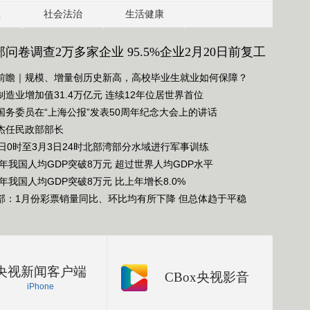
业
社会法治
生活健康
问卷调查2万多家企业 95.5%企业2月20日前复工
前瞻｜规模、增量创历史新高，高校毕业生就业如何保障？
制造业增加值31.4万亿元 连续12年位居世界首位
国务委员在“上海公报”发表50周年纪念大会上的讲话
杰任民政部部长
1日0时至3月3日24时北部湾部分水域进行军事训练
21年我国人均GDP突破8万元 超过世界人均GDP水平
1年我国人均GDP突破8万元 比上年增长8.0%
部：1月份彩票销量同比、环比均有所下降 但总体趋于平稳
央视新闻客户端
CBox央视影音
iPhone