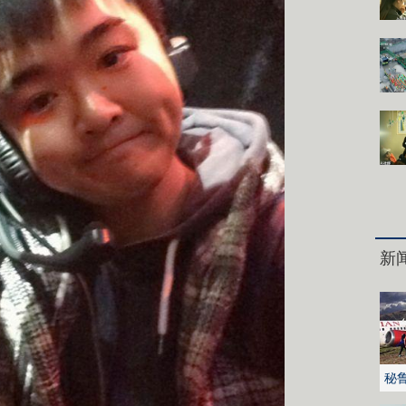
新
秘
火