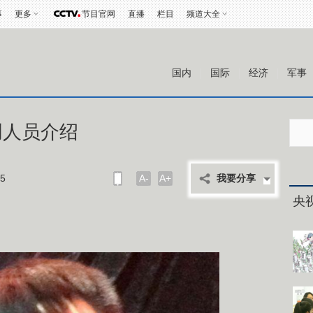
事
更多
节目官网
直播
栏目
频道大全
国内
国际
经济
军事
创人员介绍
5
A-
A+
我要分享
央