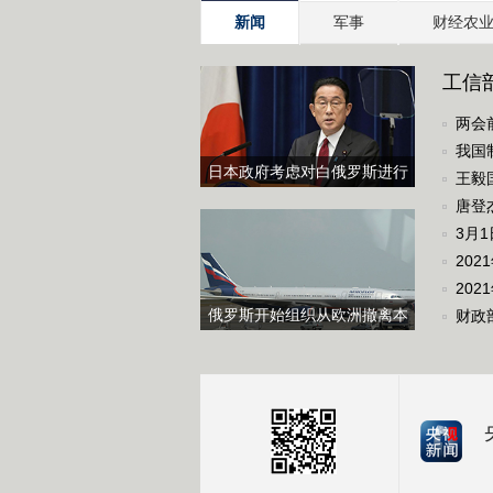
新闻
军事
财经农
工信部
两会
我国
日本政府考虑对白俄罗斯进行
王毅
制裁
唐登
3月
20
202
俄罗斯开始组织从欧洲撤离本
财政
国公民