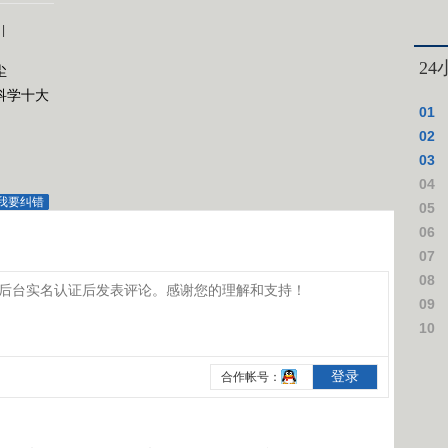
|
2
尘
科学十大
01
02
03
04
我要纠错
上台
05
这些
06
领一
07
震 
08
可达
09
干这
10
追逃