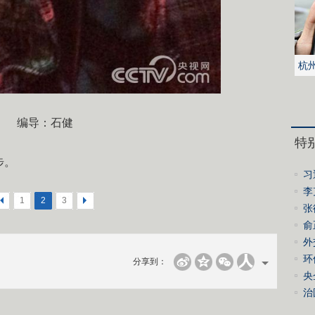
杭
被
编导：石健
特
步。
习
李
<
1
2
3
>
绩
张
誓
俞
会
外
环
分享到：
控
央
进
治
经