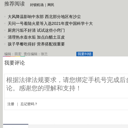
推荐阅读
封锁机场
|
网民
大风降温影响中东部 西北部分地区有沙尘
天问一号着陆火星等入选2021年度中国科学十大
进展
厨房污垢不好清 试试这些小窍门
清理热水壶水垢 加点白醋土豆皮
孩子早餐吃得好 营养搭配很重要
编辑：田宏
责任编辑：张兰
我要纠错