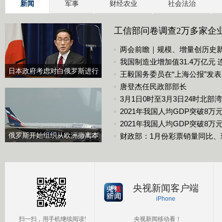
新闻
军事
财经农业
社会法治
工信部问卷调查2万多家企业 
两会前瞻｜规模、增量创历史
我国制造业增加值31.4万亿元
日本政府考虑对白俄罗斯进行
王毅国务委员在“上海公报”发
制裁
唐登杰任民政部部长
3月1日0时至3月3日24时北
2021年我国人均GDP突破8万
2021年我国人均GDP突破8万元
俄罗斯开始组织从欧洲撤离本
财政部：1月份彩票销量同比、
国公民
央视新闻客户端
iPhone
扫一扫，用手机继续阅读!
央视新闻移动看！