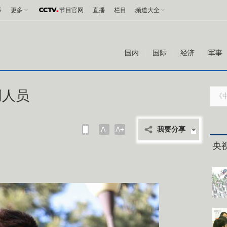
事
更多
节目官网
直播
栏目
频道大全
国内
国际
经济
军事
创人员
A-
A+
我要分享
央