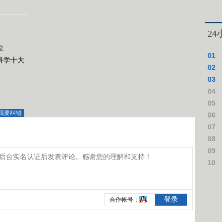
2
尘
01
科学十大
02
03
04
上台
05
我要纠错
这些
06
领一
07
震 
08
可达
09
干这
10
追逃