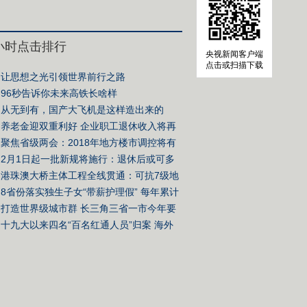
4小时点击排行
央视新闻客户端
点击或扫描下载
让思想之光引领世界前行之路
96秒告诉你未来高铁长啥样
从无到有，国产大飞机是这样造出来的
养老金迎双重利好 企业职工退休收入将再
阶
聚焦省级两会：2018年地方楼市调控将有
变化
2月1日起一批新规将施行：退休后或可多
份收入
港珠澳大桥主体工程全线贯通：可抗7级地
寿命120年
8省份落实独生子女“带薪护理假” 每年累计
20天
打造世界级城市群 长三角三省一市今年要
些大事
十九大以来四名“百名红通人员”归案 海外
有何新趋势