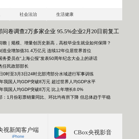
业
社会法治
生活健康
问卷调查2万多家企业 95.5%企业2月20日前复工
前瞻｜规模、增量创历史新高，高校毕业生就业如何保障？
制造业增加值31.4万亿元 连续12年位居世界首位
国务委员在“上海公报”发表50周年纪念大会上的讲话
杰任民政部部长
1日0时至3月3日24时北部湾部分水域进行军事训练
21年我国人均GDP突破8万元 超过世界人均GDP水平
1年我国人均GDP突破8万元 比上年增长8.0%
部：1月份彩票销量同比、环比均有所下降 但总体趋于平稳
央视新闻客户端
CBox央视影音
iPhone