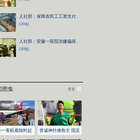
人社部：保障农民工工资支付..
[详细]
人社部：安徽一医院涉嫌骗保..
[详细]
闻图集
更多
鲁一客机着陆时起
曾诚神扑难救主 国足
不敌伊朗