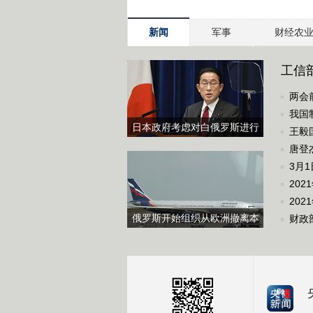
新闻
军事
财经农
工信部
两会
我国
日本政府考虑对白俄罗斯进行
王毅
制裁
唐登
3月
20
202
俄罗斯开始组织从欧洲撤离本
财政
国公民