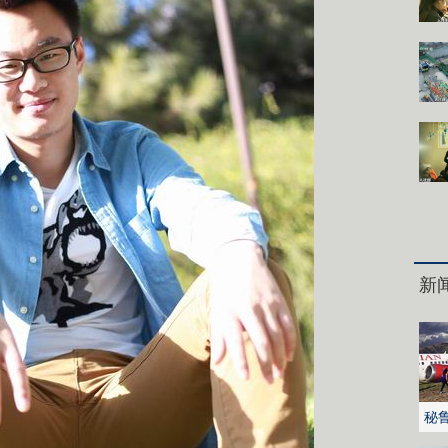
新
秘
火