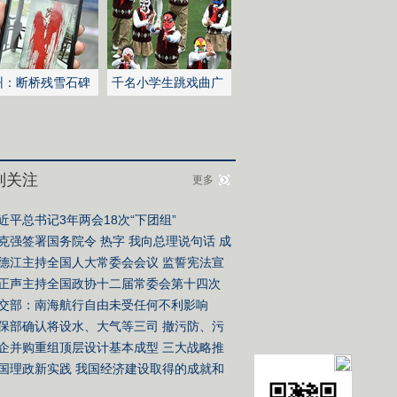
州：断桥残雪石碑
千名小学生跳戏曲广
泼红漆
播操
别关注
更多
近平总书记3年两会18次“下团组”
克强签署国务院令
热字
我向总理说句话
成
单
德江主持全国人大常委会会议
监誓宪法宣
仪式
正声主持全国政协十二届常委会第十四次
议
交部：南海航行自由未受任何不利影响
保部确认将设水、大气等三司 撤污防、污
司
企并购重组顶层设计基本成型 三大战略推
并购
国理政新实践
我国经济建设取得的成就和
验