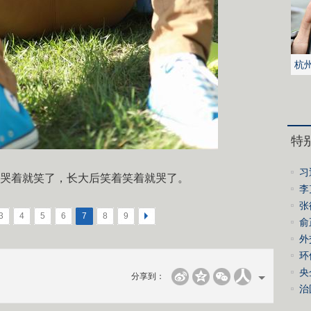
杭
被
特
习
哭着就笑了，长大后笑着笑着就哭了。
李
绩
张
3
4
5
6
7
8
9
>
誓
俞
会
外
环
控
央
分享到：
进
治
经