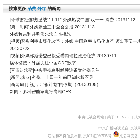
搜索更多
消费
外媒
的新闻
[环球财经连线]激战“11.11” 外媒热议中国“双十一”消费 20131112
[第一时间]外媒聚焦三中全会公报 20131113
外媒称吉利并购沃尔沃面临挑战
[视频]聚焦利率市场化改革：外媒 中国利率市场化改革 迈出重要一
20130722
[视频]外媒称斯诺登已接受委内瑞拉政治庇护 20130711
媒体链接：外媒关注中国GDP数字
[直击达沃斯]中央电视台财经频道备受外媒关注
[新闻.热点] 外媒：丰田一年前已知踏板不灵
[新闻周刊]视点：“被计划”的假期（20130105）
新闻：多种智能家电欲亮相CES
中央电视台网站
|
关于CCTV.com
|
人
中央广播电视总台 央视
违法和不良信息举报
京ICP证060535号
京公网安备 11