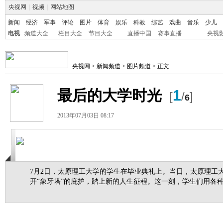
央视网
|
视频
|
网站地图
新闻
经济
军事
评论
图片
体育
娱乐
科教
综艺
戏曲
音乐
少儿
电视
频道大全
栏目大全
节目大全
直播中国
赛事直播
央视
央视网
>
新闻频道
>
图片频道
> 正文
最后的大学时光
1
[
/
]
6
2013年07月03日 08:17
7月2日，太原理工大学的学生在毕业典礼上。当日，太原理工大
开“象牙塔”的庇护，踏上新的人生征程。这一刻，学生们用各