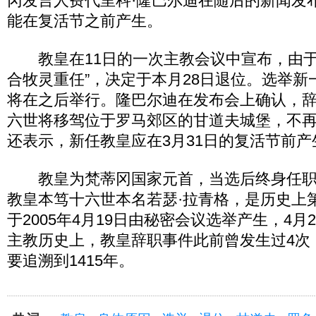
冈发言人费代里科·隆巴尔迪在随后的新闻发
能在复活节之前产生。
教皇在11日的一次主教会议中宣布，由于
合牧灵重任”，决定于本月28日退位。选举新
将在之后举行。隆巴尔迪在发布会上确认，
六世将移驾位于罗马郊区的甘道夫城堡，不
还表示，新任教皇应在3月31日的复活节前产
教皇为梵蒂冈国家元首，当选后终身任职
教皇本笃十六世本名若瑟·拉青格，是历史上
于2005年4月19日由秘密会议选举产生，4月
主教历史上，教皇辞职事件此前曾发生过4次
要追溯到1415年。