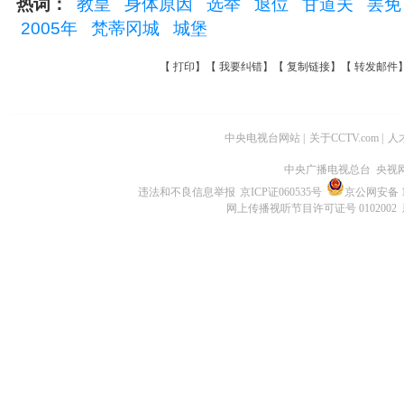
热词：
教皇
身体原因
选举
退位
甘道夫
罢
2005年
梵蒂冈城
城堡
【
打印
】【
我要纠错
】【
复制链接
】【
转发邮件
中央电视台网站
|
关于CCTV.com
|
人
中央广播电视总台 央视
违法和不良信息举报
京ICP证060535号
京公网安备 11
网上传播视听节目许可证号 0102002