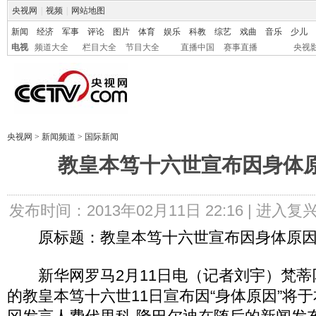
央视网
|
视频
|
网站地图
新闻
经济
军事
评论
图片
体育
娱乐
科教
综艺
戏曲
音乐
少儿
电视
频道大全
栏目大全
节目大全
直播中国
赛事直播
央视
央视网
>
新闻频道
>
国际新闻
教皇本笃十六世宣布因身体
发布时间：2013年02月11日 22:16 |
进入复
原标题：教皇本笃十六世宣布因身体原因
新华网罗马2月11日电（记者刘宇）梵蒂冈
的教皇本笃十六世11日宣布因“身体原因”将于