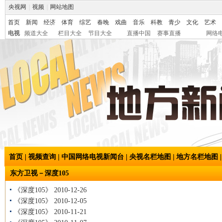
央视网
|
视频
|
网站地图
首页
新闻
经济
体育
综艺
春晚
戏曲
音乐
科教
青少
文化
艺术
电视
频道大全
栏目大全
节目大全
直播中国
赛事直播
网络
首页
|
视频查询
|
中国网络电视新闻台
|
央视名栏地图
|
地方名栏地图
东方卫视－深度105
《深度105》 2010-12-26
《深度105》 2010-12-05
《深度105》 2010-11-21