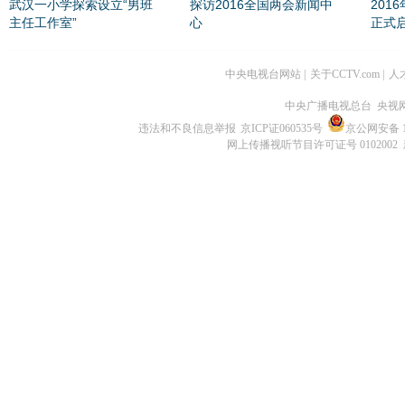
武汉一小学探索设立“男班
探访2016全国两会新闻中
201
主任工作室”
心
正式
中央电视台网站
|
关于CCTV.com
|
人
中央广播电视总台 央视
违法和不良信息举报
京ICP证060535号
京公网安备 11
网上传播视听节目许可证号 0102002