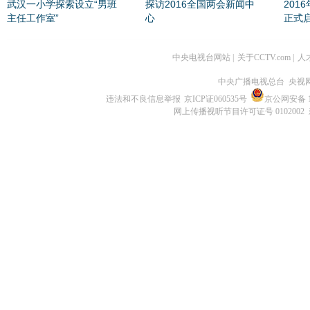
武汉一小学探索设立“男班
探访2016全国两会新闻中
201
主任工作室”
心
正式
中央电视台网站
|
关于CCTV.com
|
人
中央广播电视总台 央视
违法和不良信息举报
京ICP证060535号
京公网安备 11
网上传播视听节目许可证号 0102002