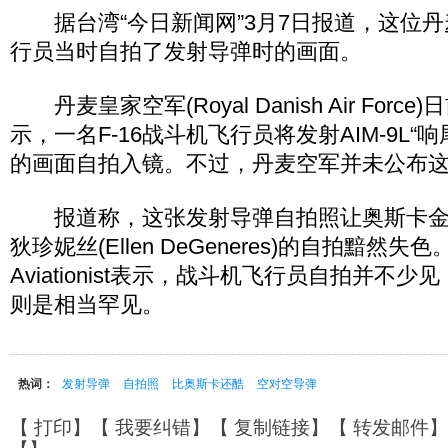
据台湾“今日新闻网”3月7日报道，这位丹麦
行员当时自拍了发射导弹时的画面。
丹麦皇家空军(Royal Danish Air For
示，一名F-16战斗机飞行员将发射AIM-9L“
的画面自拍入镜。不过，丹麦空军并未公布
报道称，这张发射导弹自拍照让奥斯卡金
狄珍妮丝(Ellen DeGeneres)的自拍黯然
Aviationist表示，战斗机飞行员自拍并不
则是相当罕见。
热词：
发射导弹
自拍照
比奥斯卡还酷
空对空导弹
【
打印
】【
我要纠错
】【
复制链接
】【
转发邮件
】