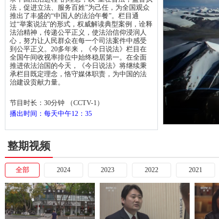
法，促进立法、服务百姓”为己任，为全国观众
推出了丰盛的“中国人的法治午餐”。栏目通
过“举案说法”的形式，权威解读典型案例，诠释
法治精神，传递公平正义，使法治信仰浸润人
心，努力让人民群众在每一个司法案件中感受
到公平正义。20多年来，《今日说法》栏目在
全国午间收视率排位中始终稳居第一。在全面
推进依法治国的今天，《今日说法》将继续秉
承栏目既定理念，恪守媒体职责，为中国的法
治建设贡献力量。
节目时长：
30分钟 （CCTV-1）
播出时间：每天中午12：35
整期视频
全部
2024
2023
2022
2021