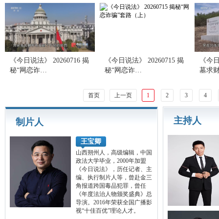
《今日说法》 20260716 揭
《今日说法》 20260715 揭
《今日说
秘“网恋诈…
秘“网恋诈…
墓求
首页
上一页
1
2
3
4
主持人
制片人
王宝卿
山西朔州人，高级编辑，中国
政法大学毕业，2000年加盟
《今日说法》，历任记者、主
编、执行制片人等，曾赴金三
角报道跨国毒品犯罪，曾任
《年度法治人物颁奖盛典》总
导演。2016年荣获全国广播影
视“十佳百优”理论人才。