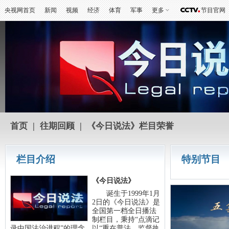
央视网首页
新闻
视频
经济
体育
军事
更多
节目官网
首页
|
往期回顾
|
《今日说法》栏目荣誉
栏目介绍
特别节目
《今日说法》
诞生于1999年1月
2日的《今日说法》是
全国第一档全日播法
制栏目，秉持“点滴记
录中国法治进程”的理念，以“重在普法，监督执