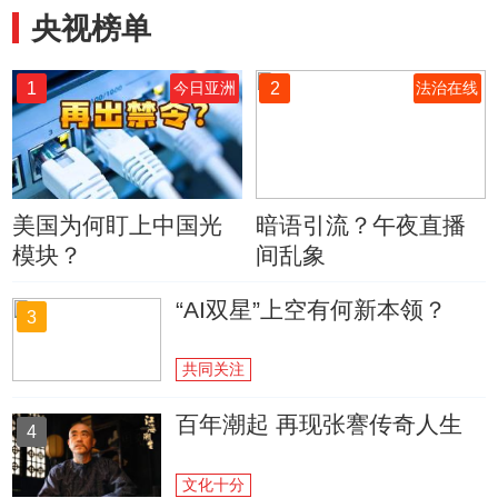
央视榜单
1
2
今日亚洲
法治在线
美国为何盯上中国光
暗语引流？午夜直播
模块？
间乱象
“AI双星”上空有何新本领？
3
共同关注
百年潮起 再现张謇传奇人生
4
文化十分