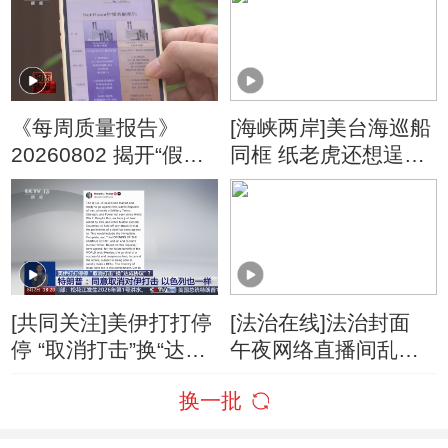
朗称摧毁美军F-35战
机
《每周质量报告》
[海峡两岸]美台海巡船
20260802 揭开“假洋
同框 纸老虎还想逞
牌”的真面目
威？
[共同关注]美伊打打停
[法治在线]法治封面
停 “取消打击”换“达成
午夜网络直播间乱象
协议”？特朗普：同意
调查
换一批
取消对伊打击 以色列
也一样