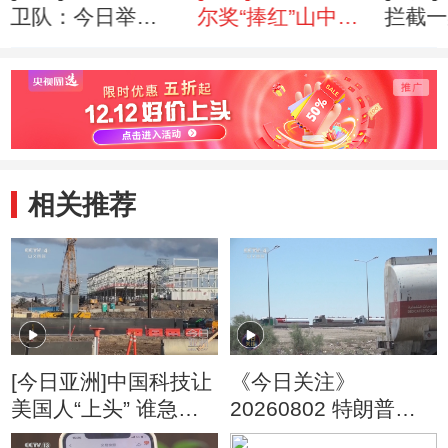
卫队：今日举
尔奖“捧红”山中伸
拦截一
行“舰队阅兵式”
弥
机
相关推荐
[今日亚洲]中国科技让
《今日关注》
美国人“上头” 谁急
20260802 特朗普叫
了？
停“最大规模”打击 伊