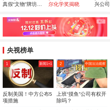
真假“文物”牌坊风
尔化学奖揭晓
兴公司
波
全？
央视榜单
1
2
新闻1+1
中国法治观察
反制美国！中方公布5
上班“摸鱼”公司有权开
项措施
除吗？