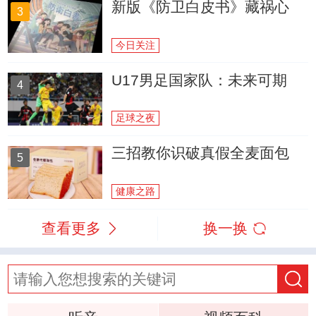
新版《防卫白皮书》藏祸心
3
今日关注
U17男足国家队：未来可期
4
足球之夜
三招教你识破真假全麦面包
5
健康之路
查看更多
换一换