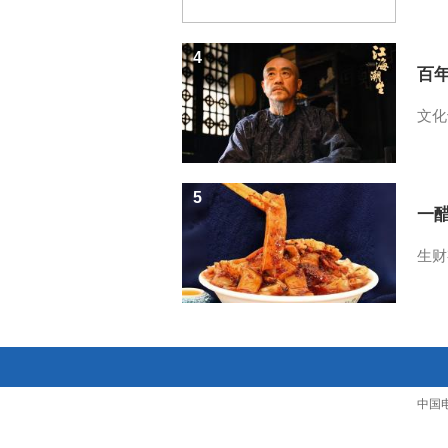
4
百
文化
5
一醋
生财
中国