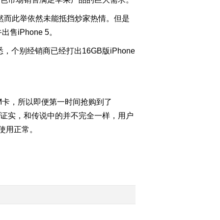
。然而此举依然未能抵挡炒家热情。但是
2012-09-22 08:39:04
iPhone 5。
[视频]印度试射“烈
火-3”型导弹 印军方三天
个别经销商已经打出16GB版iPhone
内两次试射中远程导弹
2012-09-22 08:37:46
[视频]美国媒体积极评价
SIM卡，所以即便第一时间抢购到了
帕内塔访华成果
现场证实，和传说中的并不完全一样，用户
切使用正常。
2012-09-22 08:37:03
[视频]中国海事“海巡
31”首访美国凯旋
2012-09-22 08:36:07
[视频]专家分析：日本欲
借“鱼鹰”吓唬中国