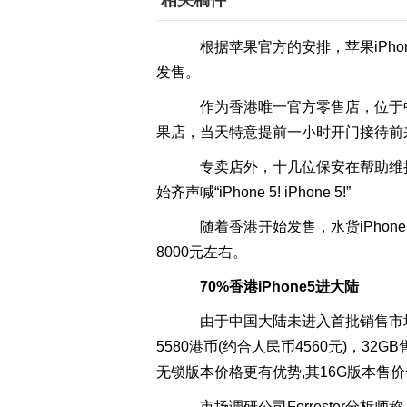
相关稿件
根据苹果官方的安排，苹果iPh
发售。
作为香港唯一官方零售店，位于中
果店，当天特意提前一小时开门接待前来购
专卖店外，十几位保安在帮助维
始齐声喊“iPhone 5! iPhone 5!”
随着香港开始发售，水货iPhone 
8000元左右。
70%香港iPhone5进大陆
由于中国大陆未进入首批销售市场名单
5580港币(约合人民币4560元)，32GB
无锁版本价格更有优势,其16G版本售价
市场调研公司Forrester分析