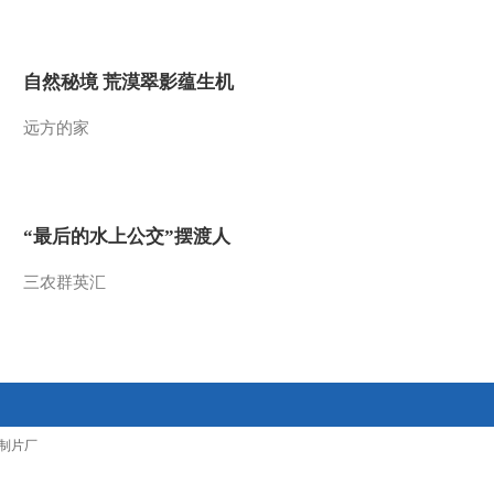
2012-09-22 08:21:06
[视频]中国多家航空公司
自然秘境 荒漠翠影蕴生机
调减赴日航线
远方的家
2012-09-22 08:21:04
[视频]中国外交部：不少
中日邦交正常化40周年纪
念活动受到日本“购岛”影
“最后的水上公交”摆渡人
响
2012-09-22 08:18:16
三农群英汇
[视频]“湄公河惨案”庭审
结束：糯康等六名被告均
认罪 并请求从宽处理
2012-09-22 07:20:00
[视频]埃及印度等国举行
示威 抗议法国漫画影射
制片厂
先知