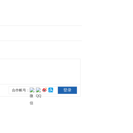
2012-09-22 08:28:51
[视频]新闻分析：“鱼
鹰”赴日 美日打什么算
盘？
2012-09-22 08:28:00
[视频]新闻背景：“鱼
鹰”性能卓越事故频出
2012-09-22 08:27:06
[视频]不满“鱼鹰”抵日广
岛 “核爆慰灵碑”遭喷涂
2012-09-22 08:25:45
[视频]韩媒：日本天皇称
为韩日交好愿意道歉