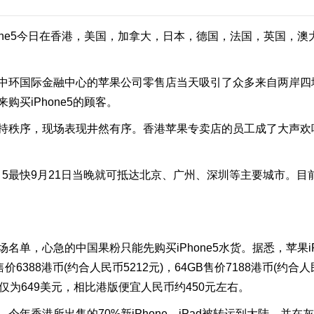
one5今日在香港，美国，加拿大，日本，德国，法国，英国，
环国际金融中心的苹果公司零售店当天吸引了众多来自两岸四地
买iPhone5的顾客。
持秩序，现场表现井然有序。香港苹果专卖店的员工成了大声欢
5最快9月21日当晚就可抵达北京、广州、深圳等主要城市。目前国内水
，心急的中国果粉只能先购买iPhone5水货。据悉，苹果iPh
售价6388港币(约合人民币5212元)，64GB售价7188港币(约合人
仅为649美元，相比港版便宜人民币约450元左右。
师称，今年香港所出售的70%新iPhone、iPad被转运到大陆，