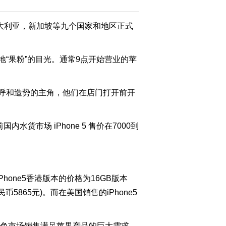
澳大利亚，新加坡等九个国家和地区正式
2012-09-22 08:46:14
[视频]潘基文会见昂山素
季
“果粉”的目光。通常9点开始营业的苹
2012-09-22 08:40:31
呼和造势的主角，他们在店门打开前开
[视频]伊朗将于下月举行
大规模军演
货市场 iPhone 5 售价在7000到
2012-09-22 08:39:52
[视频]伊朗举行两伊战争
阅兵式 伊朗总统内贾德
出席并讲话
one5香港版本的价格为16GB版本
民币5865元)。而在美国销售的iPhone5
2012-09-22 08:39:47
[视频]新闻观察：针锋相
对 印巴接连试射导弹
并在灰色市场销售满足苹果产品的巨大需求。