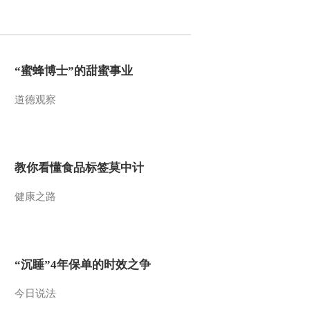
2012-09-22 08:25:05
[视频]日军侵华芥子气事
件二审宣判 中方受害者
败诉
“蜜蜂博士”的甜蜜事业
2012-09-22 08:24:17
道德观察
[视频]日本首相野田佳彦
连任民主党党首 优势明
显 野田称将冷静对待中
日关系
教你看懂食品标签莫中计
2012-09-22 08:23:37
[视频]记者观察：日本“购
健康之路
岛”拖累经济
2012-09-22 08:22:13
“沉睡”4年保单的时效之争
[视频]中国旅游展团拒绝
参加日本国际旅游展
今日说法