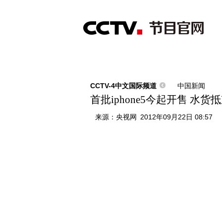
首页
直播
节目单
综合
新闻
财经
综艺
中文国际
体
CCTV-4中文国际频道
中国新闻
首批iphone5今起开售 水货
来源：
央视网
2012年09月22日 08:57