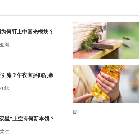
6
国为何盯上中国光模块？
亚洲
7
语引流？午夜直播间乱象
在线
8
I双星”上空有何新本领？
关注