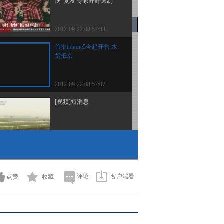
病”复发 专家呼吁遏制
2012-09-22 08:57:33
首批iphone5今起开售 水
货抵京
2012-09-22 08:57:07
[视频]短消息
2012-09-22 08:54:09
[视频]记者调查：花生油
价格一路看涨
评论
客户端看
点赞
收藏
2012-09-22 08:50:09
[视频]上海：“金九”成色
不足 楼市再刮降价风