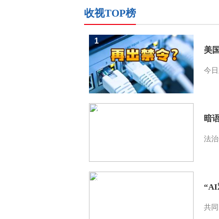
收视TOP榜
1
美
今日
2
暗
法治
3
“A
共同