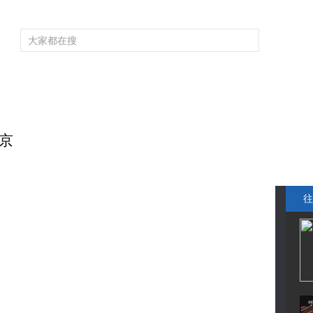
频道大全
栏目大全
片库
4K专区
听
育
电影
国防军事
电视剧
纪录
科教
戏曲
社会与法
少
抵京
往