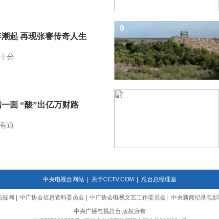
9
年潮起 再现张謇传奇人生
十分
10
一面 “酸”出亿万财路
有道
中央电视台网站
|
关于CCTV.COM
|
总台总经理室
电视网
|
中广协会信息资料委员会
|
中广协会电视文艺工作委员会
|
中央新闻纪录电影
中央广播电视总台 版权所有