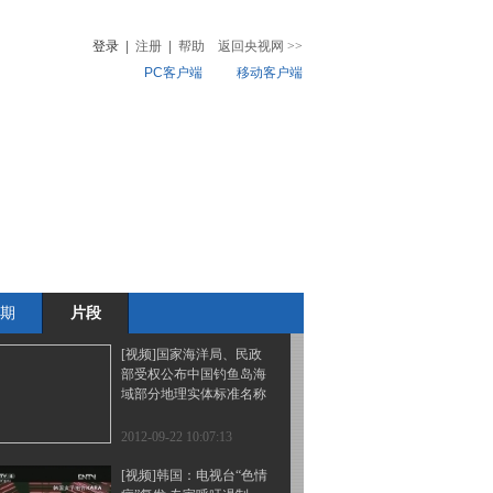
部撤离
登录
|
注册
|
帮助
返回央视网
>>
PC客户端
移动客户端
2012-09-22 10:10:40
[视频]利比亚班加西爆发
音
热榜
大规模反民兵组织游行
微视频
儿
音乐
体育赛事
农业农村
2012-09-22 10:10:12
[视频]伊朗将于下月举行
大规模军演
期
片段
2012-09-22 10:09:19
[视频]国家海洋局、民政
部受权公布中国钓鱼岛海
域部分地理实体标准名称
2012-09-22 10:07:13
[视频]韩国：电视台“色情