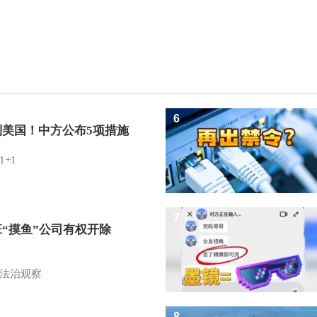
6
制美国！中方公布5项措施
1+1
7
班“摸鱼”公司有权开除
？
法治观察
8