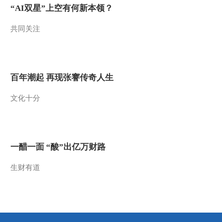
“AI双星”上空有何新本领？
2012-07-27 08:12:50
共同关注
[视频]南中国海：海啸预
警与减灾系统建设启动
2012-07-27 08:11:59
百年潮起 再现张謇传奇人生
[视频]国防部例行记者
文化十分
会：国防部回应近期军事
热点
2012-07-27 08:11:39
[视频]外交部：设立三沙
一醋一面 “酸”出亿万财路
市是中国主权范围内的事
生财有道
2012-07-27 08:10:08
[视频]东非野生动物大迁
徙：与马拉猴的零距离接
触