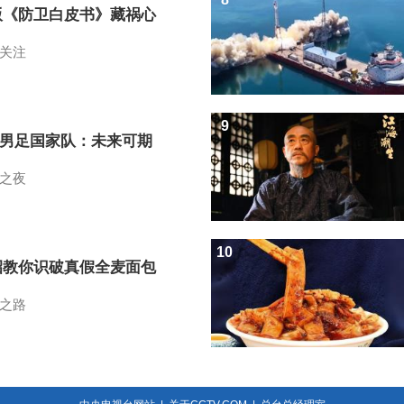
版《防卫白皮书》藏祸心
关注
9
7男足国家队：未来可期
之夜
10
招教你识破真假全麦面包
之路