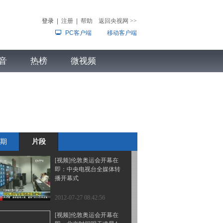
行出现存款流失迹象
登录
|
注册
|
帮助
返回央视网
>>
PC客户端
移动客户端
2012-07-27 08:45:58
[视频]东非野生动物大迁
音
热榜
徙：与马拉猴的零距离接
微视频
触
儿
音乐
体育赛事
农业农村
2012-07-27 08:45:09
[视频]东非野生动物大迁
徙：直播团队到达马拉河
下午将直播
期
片段
2012-07-27 08:44:29
[视频]伦敦奥运会开幕在
即：中央电视台全媒体转
播开幕式
2012-07-27 08:42:56
[视频]伦敦奥运会开幕在