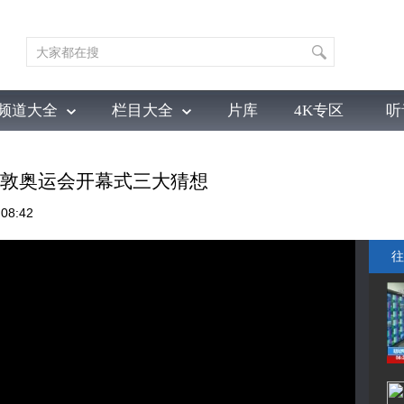
频道大全
栏目大全
片库
4K专区
听
育
电影
国防军事
电视剧
纪录
科教
戏曲
社会与法
少
伦敦奥运会开幕式三大猜想
08:42
往