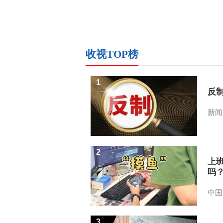
收视TOP榜
1
反
新闻
2
上
吗
中国
3