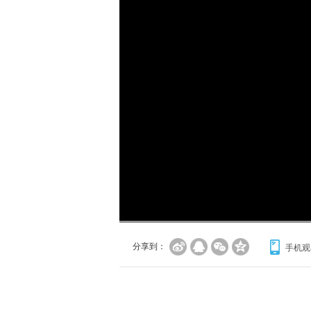
加
载
/
完
成
:
0%
分享到：
手机观