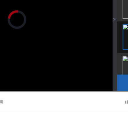
正
在
加
载
视
频
播
放
器。
播
画
静
放
质
音
速
(m)
度
看