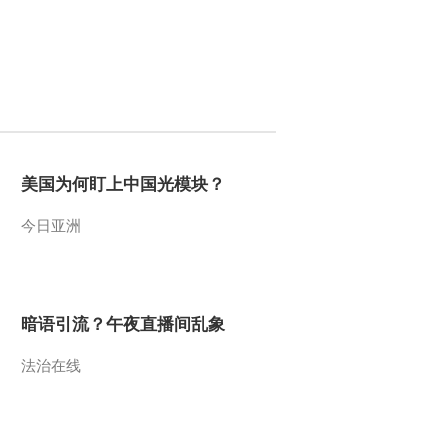
因公殉职
2012-07-27 08:25:13
[视频]北京“7-21”特大自
然灾害：遇难人数上升至
77人
2012-07-27 08:21:06
美国为何盯上中国光模块？
[视频]贵州普安：救援难
度比预计增大
今日亚洲
2012-07-27 08:15:26
[视频]贵州普安：53人已
成功获救 尚有5人被困
暗语引流？午夜直播间乱象
法治在线
2012-07-27 08:14:16
[视频]南中国海：海啸预
警系统建设刻不容缓