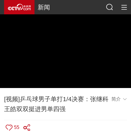
新闻
[视频]乒乓球男子单打1/4决赛：张继科
简介
王皓双双挺进男单四强
55