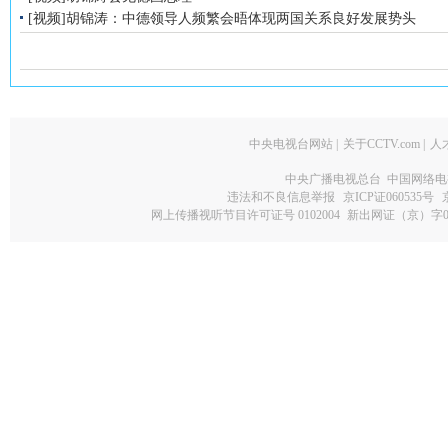
[视频]胡锦涛：中德领导人频繁会晤体现两国关系良好发展势头
中央电视台网站
|
关于CCTV.com
|
人
中央广播电视总台 中国网络电
违法和不良信息举报
京ICP证060535号
网上传播视听节目许可证号 0102004
新出网证（京）字0