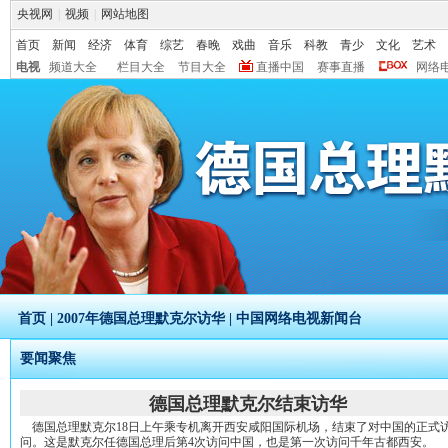
央视网
|
视频
|
网站地图
首页
新闻
经济
体育
综艺
春晚
戏曲
音乐
科教
青少
文化
艺术
电视
频道大全
栏目大全
节目大全
直播中国
赛事直播
网络
首页
|
2007年德国总理默克尔访华
|
中国网络电视新闻台
要闻聚焦
德国总理默克尔结束访华
德国总理默克尔18日上午乘专机离开西安咸阳国际机场，结束了对中国的正式
问。这是默克尔任德国总理后第4次访问中国，也是第一次访问千年古都西安。