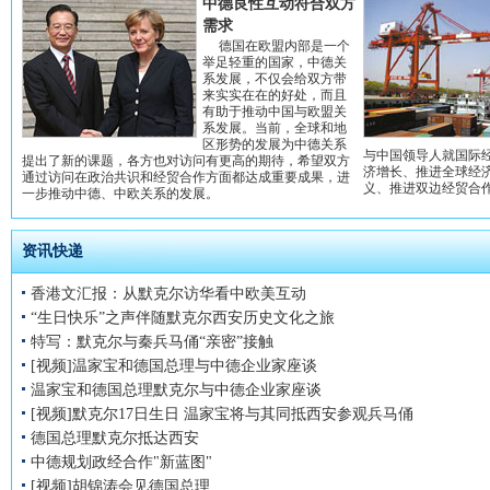
中德良性互动符合双方
需求
德国在欧盟内部是一个
举足轻重的国家，中德关
系发展，不仅会给双方带
来实实在在的好处，而且
有助于推动中国与欧盟关
系发展。当前，全球和地
区形势的发展为中德关系
与中国领导人就国际
提出了新的课题，各方也对访问有更高的期待，希望双方
济增长、推进全球经
通过访问在政治共识和经贸合作方面都达成重要成果，进
义、推进双边经贸合
一步推动中德、中欧关系的发展。
资讯快递
香港文汇报：从默克尔访华看中欧美互动
“生日快乐”之声伴随默克尔西安历史文化之旅
特写：默克尔与秦兵马俑“亲密”接触
[视频]温家宝和德国总理与中德企业家座谈
温家宝和德国总理默克尔与中德企业家座谈
[视频]默克尔17日生日 温家宝将与其同抵西安参观兵马俑
德国总理默克尔抵达西安
中德规划政经合作"新蓝图"
[视频]胡锦涛会见德国总理