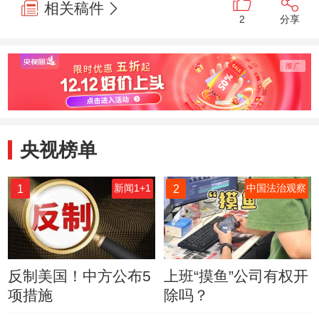
相关稿件
2
分享
央视榜单
1
2
新闻1+1
中国法治观察
反制美国！中方公布5
上班“摸鱼”公司有权开
项措施
除吗？