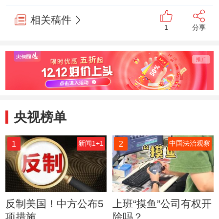
相关稿件
1
分享
央视榜单
1
2
新闻1+1
中国法治观察
反制美国！中方公布5
上班“摸鱼”公司有权开
项措施
除吗？