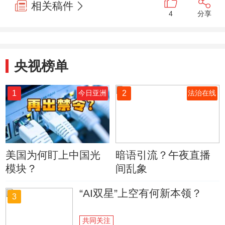
相关稿件
4
分享
央视榜单
1
2
今日亚洲
法治在线
美国为何盯上中国光
暗语引流？午夜直播
模块？
间乱象
“AI双星”上空有何新本领？
3
共同关注