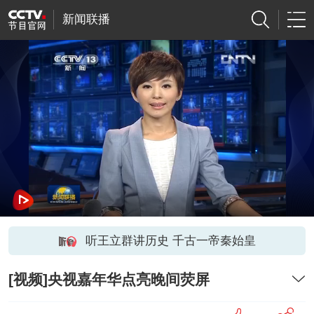
新闻联播
听王立群讲历史 千古一帝秦始皇
[视频]央视嘉年华点亮晚间荧屏