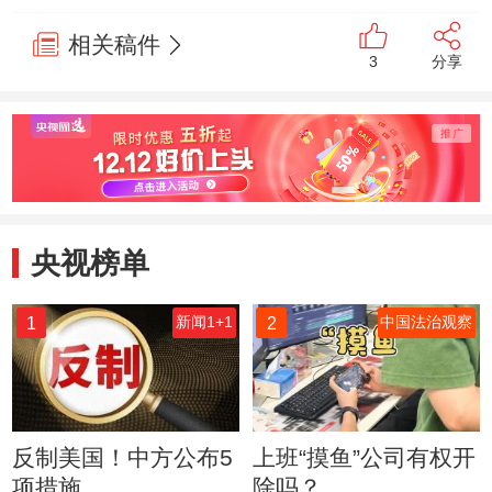
相关稿件
3
分享
央视榜单
1
2
新闻1+1
中国法治观察
反制美国！中方公布5
上班“摸鱼”公司有权开
项措施
除吗？