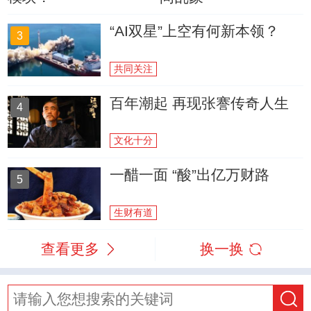
“AI双星”上空有何新本领？
3
共同关注
百年潮起 再现张謇传奇人生
4
文化十分
一醋一面 “酸”出亿万财路
5
生财有道
查看更多
换一换