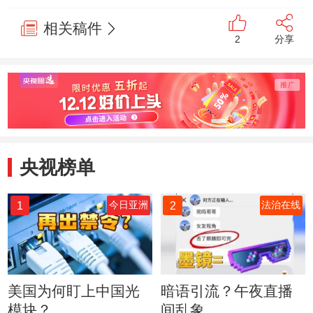
相关稿件
2
分享
央视榜单
1
2
今日亚洲
法治在线
美国为何盯上中国光
暗语引流？午夜直播
模块？
间乱象