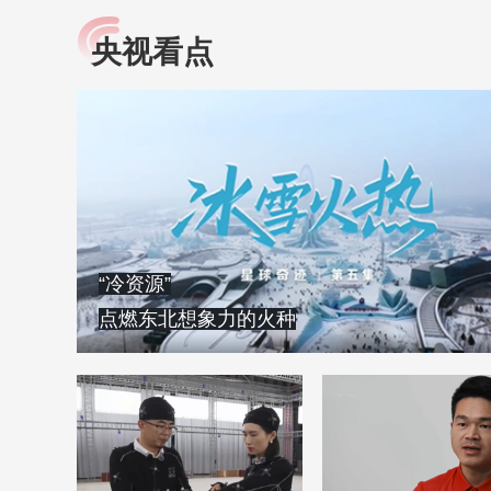
央视看点
小央视频
全民健康
央视网原创视频子品牌，
提高全民健康素养水
以更加贴近年轻人的视
助力“健康中国2030”
角，有趣、有料、有故事
略。央视网《全民健
的方式解读时代。
康》，向所有人分享
知识！
“冷资源”
点燃东北想象力的火种