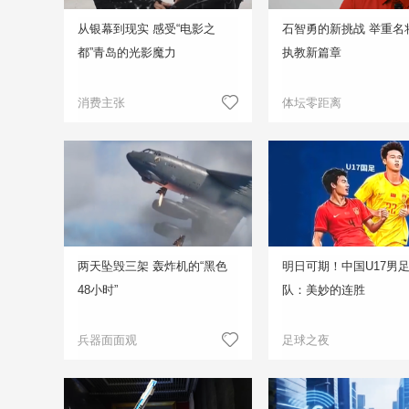
从银幕到现实 感受“电影之
石智勇的新挑战 举重名
都”青岛的光影魔力
执教新篇章
消费主张
体坛零距离
两天坠毁三架 轰炸机的“黑色
明日可期！中国U17男
48小时”
队：美妙的连胜
兵器面面观
足球之夜