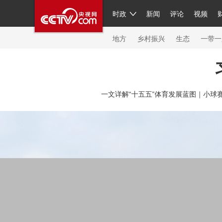
时政
新闻
评论
视频
人民领袖习近平
直播
繁体
片库
海外频道
栏目大全
联播+
iPanda
中国领
节目单
Engl
地方
乡村振兴
生态
一带一
总台春晚
网络春晚
共产党员网
秧纪录
纪
一文详解“十五五”体育发展蓝图｜
小球
新闻
国内
国际
评论
经济
军事
科技
人民领袖习近平
联播+
热解读
天天学习
习
视频
小央视频
小央直播
直播中国
熊猫频
现场
前线
比划
快看
蓝海中国
新兵请入
体育
直播
竞猜
2026年世界杯
2026年冬奥
VIP会员
CCTV奥林匹克频道
生活体育大会
体