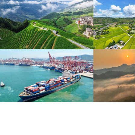
暑期出游 乐享美好时光
重庆梁平：优质
炎炎夏日，暑期旅游热度持续攀升。人们亲近山水，
8月6日，重庆梁平星
拥抱自然，在旅途中放松身心、增长见识。
熟，田园与村庄、道路