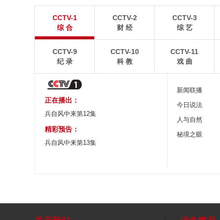
青岛港今年新辟16条国际航线
河北承德：金山
CCTV-1
CCTV-2
CCTV-3
8月5日，“科伦坡”轮缓缓驶离山东港口青岛港前湾联
8月6日，河北承德，
综 合
财 经
综 艺
合集装箱码头。
下，呈现出雄浑壮阔的
CCTV-9
CCTV-10
CCTV-11
纪 录
科 教
戏 曲
新闻联播
正在播出：
今日说法
兵自风中来第12集
人与自然
精彩预告：
秘境之眼
兵自风中来第13集