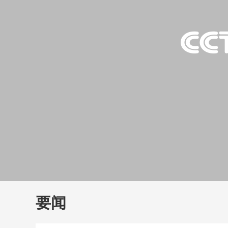
财经
教育
乡村振兴
生态环境
一带一路
大国智造
大国展会
大国保险
云顶对话
云
CCTV.节目官网
直播
节目单
栏目
片库
要闻