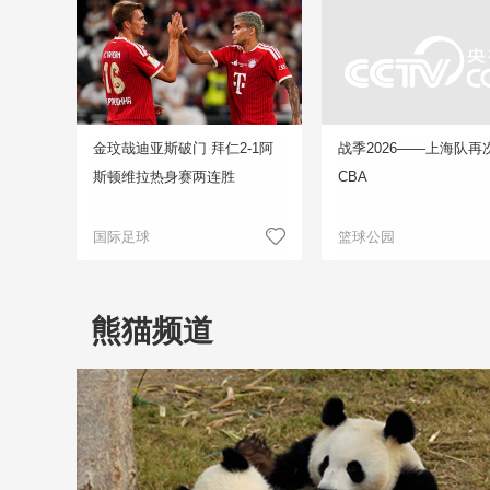
金玟哉迪亚斯破门 拜仁2-1阿
战季2026——上海队再
斯顿维拉热身赛两连胜
CBA
国际足球
篮球公园
熊猫频道