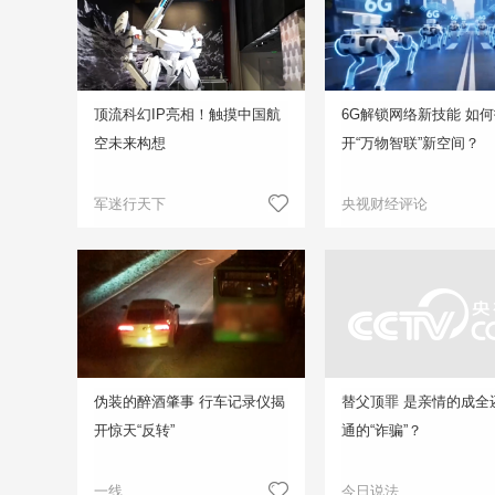
顶流科幻IP亮相！触摸中国航
6G解锁网络新技能 如
空未来构想
开“万物智联”新空间？
军迷行天下
央视财经评论
伪装的醉酒肇事 行车记录仪揭
替父顶罪 是亲情的成全
开惊天“反转”
通的“诈骗”？
一线
今日说法