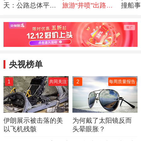
天：公路总体平稳
旅游“井喷”出路何
撞船事
返京车辆激增
在？
委员会
央视榜单
1
2
共同关注
每周质量报告
伊朗展示被击落的美
为何戴了太阳镜反而
以飞机残骸
头晕眼胀？