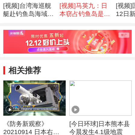
[视频]台湾海巡舰
[视频]马英九：日
[视频
艇赴钓鱼岛海域演
本窃占钓鱼岛是历
12日
习
史事实
相关推荐
《防务新观察》
[今日环球]日本熊本县
20210914 日本右翼
今晨发生4.1级地震