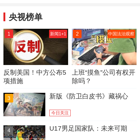
央视榜单
1
2
新闻1+1
中国法治观察
反制美国！中方公布5
上班“摸鱼”公司有权开
项措施
除吗？
新版《防卫白皮书》藏祸心
3
今日关注
U17男足国家队：未来可期
4