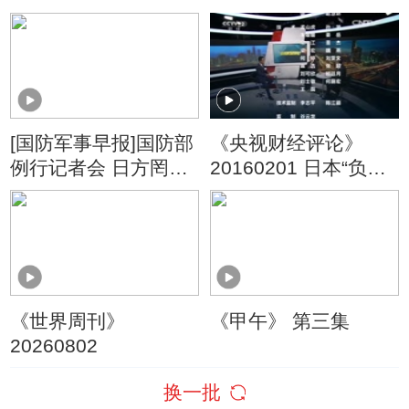
演出钓鱼岛挑衅新剧
本 美媒炒作航母进南
海遭威慑
[国防军事早报]国防部
《央视财经评论》
例行记者会 日方罔顾
20160201 日本“负利
事实“指礁为岛”根本站
率”：新一轮“货币
不住脚
战”的导火索？
《世界周刊》
《甲午》 第三集
20260802
换一批