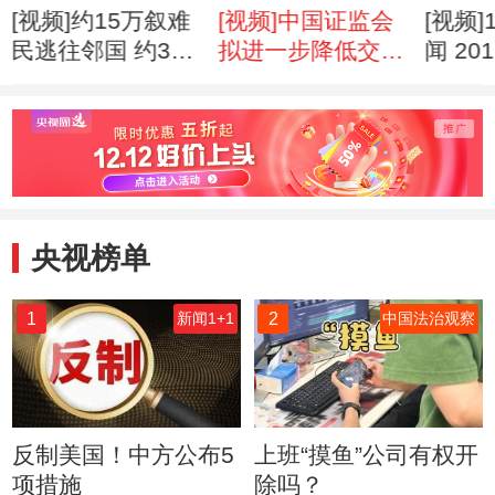
[视频]约15万叙难
[视频]中国证监会
[视频
民逃往邻国 约3万
拟进一步降低交易
闻 201
叙难民入黎巴嫩
手续费
央视榜单
1
2
新闻1+1
中国法治观察
反制美国！中方公布5
上班“摸鱼”公司有权开
项措施
除吗？