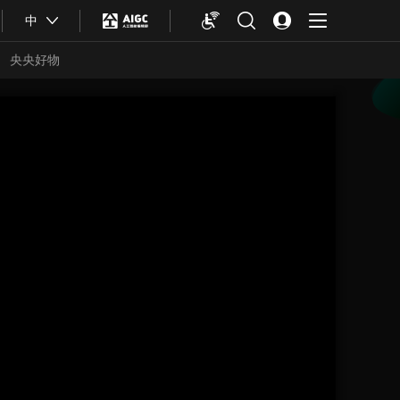
中
央央好物
合体育
亚冬会