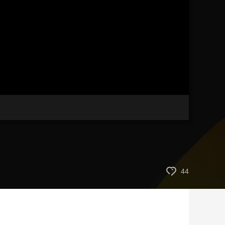
艺术
汽车
数智
5G
产业+
时尚
天气
才艺
网展
央央好物
44