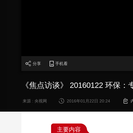
财经
教育
乡村振兴
生态环境
一带一路
大国智造
大国展会
大国保险
云顶对话
CCTV.节目官网
直播
节目单
栏目
片库
分享
手机看
《焦点访谈》 20160122 环保
来源 : 央视网
2016年01月22日 20:24
主要内容