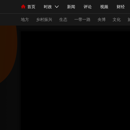
首页
时政
新闻
评论
视频
财经
人民领袖习近平
直播
海外频道
片库
iPanda
栏目大全
联播+
English
中国领导人
节目单
Монгол
听音
央视快评
微视频
习
地方
乡村振兴
生态
一带一路
央博
文化
总台春晚
网络春晚
共产党员网
秧纪录
新闻
国内
国际
评论
经济
军事
人民领袖习近平
联播+
热解读
天天学习
视频
小央视频
小央直播
直播中国
熊猫
现场
前线
比划
快看
蓝海中国
新兵
体育
直播
竞猜
2026年世界杯
2026
VIP会员
CCTV奥林匹克频道
生活体育大会