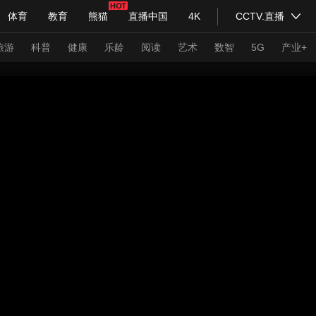
体育
教育
熊猫
直播中国
4K
CCTV.直播
式妙语
主持人
下载央视影音
热解读
天天学习
旅游
科普
健康
乐龄
阅读
艺术
数智
5G
产业+
纪录片网
国家大剧院
大型活动
科技
法治
文娱
人物
公益
图片
习式妙语
央视快评
央视网评
光华锐评
锋面
频道
VR/AR
4K专区
全景新闻
请入列
人生第一次
人生第二次
年冬奥会
CBA
NBA
中超
国足
国际足球
网球
综
体育江湖
文化体育
冰雪道路
足球道路