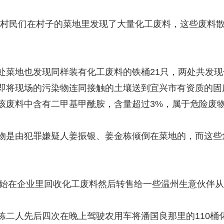
的村民们在村子的菜地里发现了大量化工废料，这些废料
地也发现同样装有化工废料的铁桶21只，两处共发现化工
即将现场的污染物连同接触的土壤送到宜兴市有资质的固
该废料中含有二甲基甲酰胺，含量超过3%，属于危险废
是由犯罪嫌疑人姜振银、姜金栋倾倒在菜地的，而这些
始在企业里回收化工废料然后转售给一些温州生意伙伴从
人先后四次在晚上驾驶农用车将潘国良那里的110桶化工