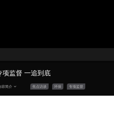
央博
非遗
文化
旅游
科普
健康
乐龄
阅读
云起
超级工厂
智敬中国
全民健康
颜选攻略
海洋
收视榜
总台企业白名单
：专项监督 一追到底
内容简介
焦点访谈
环保
专项监督