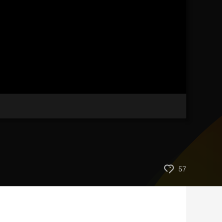
艺术
汽车
数智
5G
产业+
时尚
天气
才艺
网展
央央好物
57