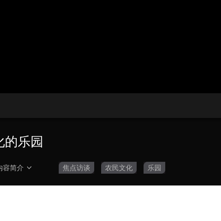
央博
非遗
文化
旅游
科普
健康
乐龄
阅读
云起
超级工厂
智敬中国
全民健康
颜选攻略
海洋
热播榜
总台企业白名单
文化的乐园
内容简介
焦点访谈
农民文化
乐园