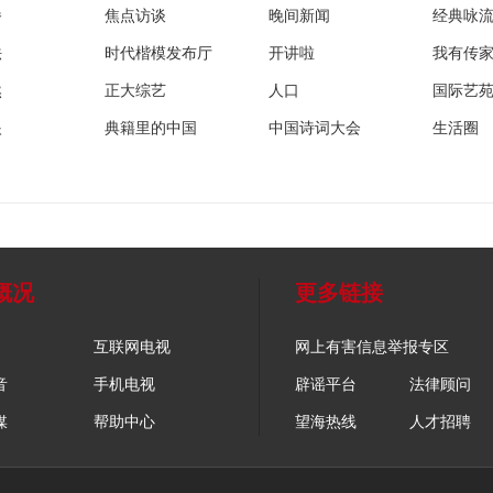
播
焦点访谈
晚间新闻
经典咏
法
时代楷模发布厅
开讲啦
我有传
然
正大综艺
人口
国际艺
眼
典籍里的中国
中国诗词大会
生活圈
概况
更多链接
互联网电视
网上有害信息举报专区
音
手机电视
辟谣平台
法律顾问
媒
帮助中心
望海热线
人才招聘