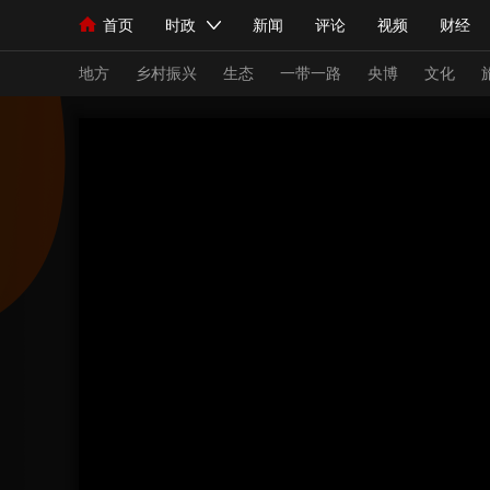
首页
时政
新闻
评论
视频
财经
人民领袖习近平
直播
海外频道
片库
iPanda
栏目大全
联播+
English
中国领导人
节目单
Монгол
听音
央视快评
微视频
习
地方
乡村振兴
生态
一带一路
央博
文化
总台春晚
网络春晚
共产党员网
秧纪录
新闻
国内
国际
评论
经济
军事
人民领袖习近平
联播+
热解读
天天学习
视频
小央视频
小央直播
直播中国
熊猫
现场
前线
比划
快看
蓝海中国
新兵
体育
直播
竞猜
2026年世界杯
2026
VIP会员
CCTV奥林匹克频道
生活体育大会