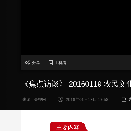
财经
教育
乡村振兴
生态环境
一带一路
大国智造
大国展会
大国保险
云顶对话
CCTV.节目官网
直播
节目单
栏目
片库
分享
手机看
《焦点访谈》 20160119 农民
来源 : 央视网
2016年01月19日 19:59
主要内容