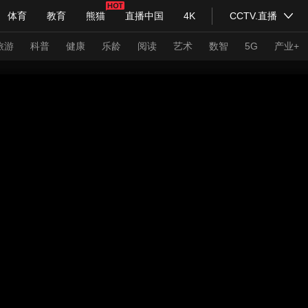
体育
教育
熊猫
直播中国
4K
CCTV.直播
式妙语
主持人
下载央视影音
热解读
天天学习
旅游
科普
健康
乐龄
阅读
艺术
数智
5G
产业+
纪录片网
国家大剧院
大型活动
科技
法治
文娱
人物
公益
图片
习式妙语
央视快评
央视网评
光华锐评
锋面
频道
VR/AR
4K专区
全景新闻
请入列
人生第一次
人生第二次
年冬奥会
CBA
NBA
中超
国足
国际足球
网球
综
体育江湖
文化体育
冰雪道路
足球道路