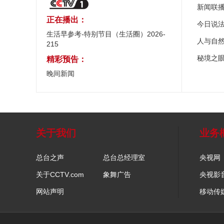
新闻联
正在播出：
今日说
生活早参考-特别节目（生活圈）2026-
人与自
215
秘境之
精彩预告：
晚间新闻
关于我们
业务
总台之声
总台总经理室
央视网
关于CCTV.com
象舞广告
央视影
网站声明
移动传