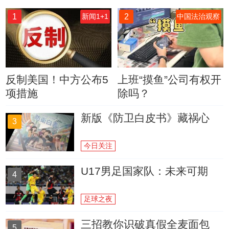
1
2
新闻1+1
中国法治观察
反制美国！中方公布5
上班“摸鱼”公司有权开
项措施
除吗？
新版《防卫白皮书》藏祸心
3
今日关注
U17男足国家队：未来可期
4
足球之夜
三招教你识破真假全麦面包
5