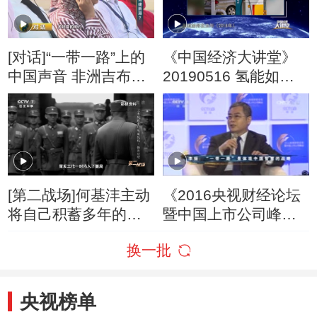
[对话]“一带一路”上的
《中国经济大讲堂》
中国声音 非洲吉布提
20190516 氢能如何
见证东非新颜
改变我们的未来？
[第二战场]何基沣主动
《2016央视财经论坛
将自己积蓄多年的二
暨中国上市公司峰
百两黄金 全部捐赠出
会》 20161214
换一批
来作为了安置费用
2017：全球变局与中
国机遇
央视榜单