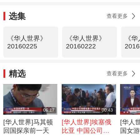
选集
查看更多
《华人世界》
《华人世界》
《华
20160225
20160222
2016
精选
查看更多
06:17
00:43
[华人世界]马其顿
[华人世界]埃塞俄
[华人
回国探亲前一天
比亚 中国公司捐
国女游
赠埃塞小学信息技
蛇咬 