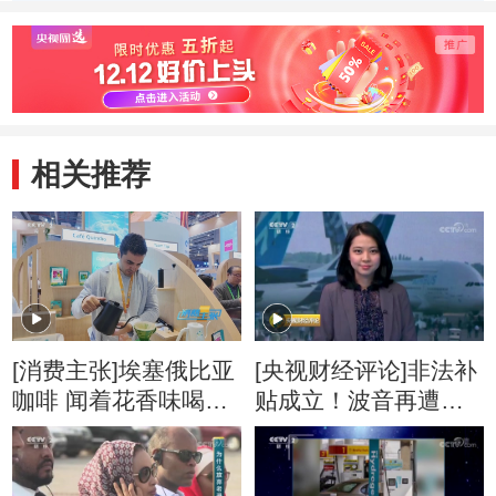
术教室
相关推荐
[消费主张]埃塞俄比亚
[央视财经评论]非法补
咖啡 闻着花香味喝着
贴成立！波音再遭重
果香味
创？