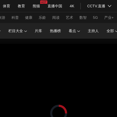
体育
教育
熊猫
直播中国
4K
CCTV.直播
式妙语
主持人
下载央视影音
热解读
天天学习
旅游
科普
健康
乐龄
阅读
艺术
数智
5G
产业+
栏目大全
片库
热播榜
看点
主持人
全部
纪录片网
国家大剧院
大型活动
科技
法治
文娱
人物
公益
图片
习式妙语
央视快评
央视网评
光华锐评
锋面
频道
VR/AR
4K专区
全景新闻
请入列
人生第一次
人生第二次
年冬奥会
CBA
NBA
中超
国足
国际足球
网球
综
体育江湖
文化体育
冰雪道路
足球道路
正