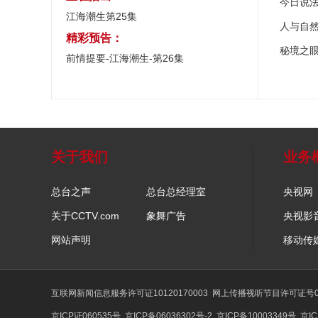
今日说
江海潮生第25集
人与自
精彩预告：
秘境之
前情提要-江海潮生-第26集
关于我们
业务
总台之声
总台总经理室
央视网
关于CCTV.com
象舞广告
央视影
网站声明
移动传
互联网新闻信息服务许可证10120170003
网上传播视听节目许可证号01
京ICP证060535号
京ICP备06036302号-2
京ICP备10003349号
京IC