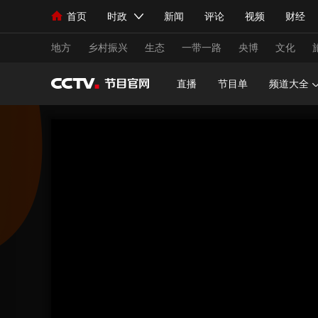
首页
时政
新闻
评论
视频
财经
人民领袖习近平
直播
海外频道
片库
iPanda
栏目大全
联播+
English
中国领导人
节目单
Монгол
听音
央视快评
微视频
习
地方
乡村振兴
生态
一带一路
央博
文化
直播
节目单
频道大全
总台春晚
网络春晚
共产党员网
秧纪录
新闻
国内
国际
评论
经济
军事
人民领袖习近平
联播+
热解读
天天学习
视频
小央视频
小央直播
直播中国
熊猫
现场
前线
比划
快看
蓝海中国
新兵
体育
直播
竞猜
2026年世界杯
2026
VIP会员
CCTV奥林匹克频道
生活体育大会