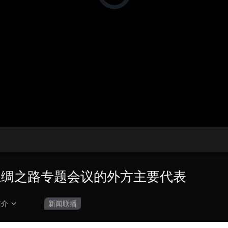
在
加
载
央博
非遗
文化
旅游
科普
健康
乐龄
阅读
视
频
云起
超级工厂
智敬中国
全民健康
颜选攻略
海洋
播
放
器。
热播榜
总台企业白名单
丝绸之路专题会议的外方主要代表
简介
新闻联播