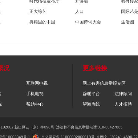
法
时代楷模发布厅
开讲啦
我有传
然
正大综艺
人口
国际艺
眼
典籍里的中国
中国诗词大会
生活圈
概况
更多链接
互联网电视
网上有害信息举报专区
音
手机电视
辟谣平台
法律顾问
媒
帮助中心
望海热线
人才招聘
02002 新出网证（京）字098号
违法和不良信息举报电话:010-88427865
P备10003349号-1
京公网安备 11000002000018号
京网文〔2024〕4690-2