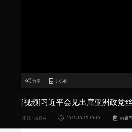
财经
教育
乡村振兴
生态环境
一带一路
大国智造
大国展会
大国保险
云顶对话
CCTV.节目官网
直播
节目单
栏目
片库
加
载
/
完
成
:
0%
分享
手机看
[视频]习近平会见出席亚洲政党
来源 : 央视网
2015-10-15 19:10
内容