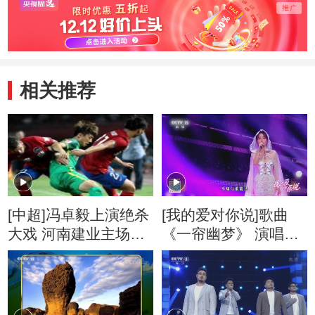
相关推荐
[中超]冯卓毅上演绝杀
[我的爱对你说]歌曲
大戏 河南建业主场胜
《一帘幽梦》 演唱：
国安
陈德容 萧蔷