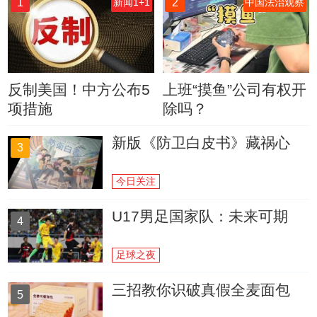
1
2
新闻1+1
中国法治观察
反制美国！中方公布5
上班“摸鱼”公司有权开
项措施
除吗？
新版《防卫白皮书》藏祸心
3
今日关注
U17男足国家队：未来可期
4
足球之夜
三招教你识破真假全麦面包
5