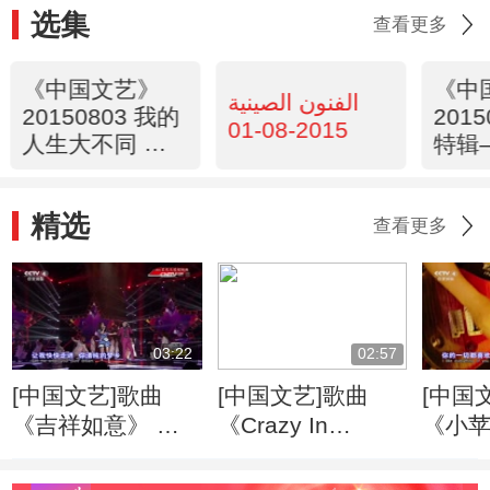
选集
查看更多
《中国文艺》
《中
الفنون الصينية
20150803 我的
201
2015-08-01
人生大不同 才
特辑—
艺照亮星光路
版《
组再
精选
查看更多
03:22
02:57
[中国文艺]歌曲
[中国文艺]歌曲
[中国
《吉祥如意》 演
《Crazy In
《小苹
唱：凤凰传奇
Love》 演唱：金
唱：
美儿