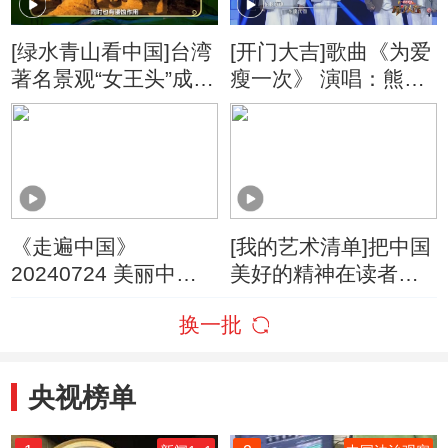
[绿水青山看中国]台湾
[开门大吉]歌曲《为爱
著名景观“女王头”成因
瘦一次》 演唱：熊猫
是什么？
堂
《走遍中国》
[我的艺术清单]把中国
20240724 美丽中国
美好的精神在读者中
——茶山/匠心守味
传下去
换一批
央视榜单