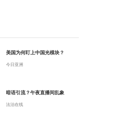
发致歉信 并辞去人大代
表身份
2015-01-31 11:44:00
[新闻直播间]国家发改委·
专家解读：这一年铁路货
运价格改革为哪般？
2015-01-31 11:43:59
美国为何盯上中国光模块？
[新闻直播间]国家发改
委：提高铁路货运统一运
价
今日亚洲
2015-01-31 11:42:00
[新闻直播间]国家发改
委：价格新政有助吸引民
暗语引流？午夜直播间乱象
间投资铁路
法治在线
2015-01-31 11:41:59
[新闻直播间]最新消息：
墨西哥宣布无限期暂停高
铁项目