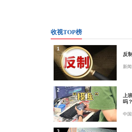
收视TOP榜
1
反
新闻
2
上
吗
中国
3