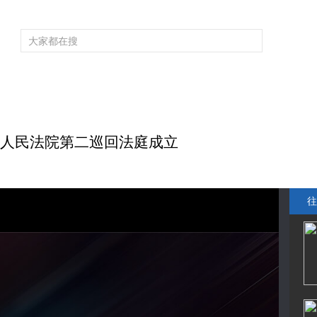
频道大全
栏目大全
片库
4K专区
听
育
电影
国防军事
电视剧
纪录
科教
戏曲
社会与法
少
高人民法院第二巡回法庭成立
往