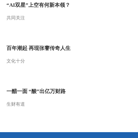
“AI双星”上空有何新本领？
2015-01-31 11:40:01
共同关注
[新闻直播间]解读2014年
财政收支：收入分省排名
榜 沿海阵营逆势上扬
2015-01-31 11:40:01
百年潮起 再现张謇传奇人生
[新闻直播间]解读2014年
文化十分
财政收支：房地产收入萎
缩 地方财政风险加大
2015-01-31 11:40:00
[新闻直播间]布鲁塞尔：
一醋一面 “酸”出亿万财路
北约秘书长举行例行发布
会 北约将向东欧六国派
生财有道
遣军事人员
2015-01-31 11:38:01
[新闻直播间]财政部：
2014年全国财政收入逾14
万亿元