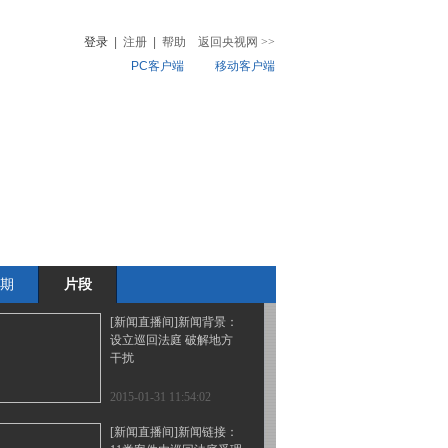
部多地持续雨雪 29万用
户停电 经抢修已基本恢
登录
|
注册
|
帮助
返回央视网
>>
复
PC客户端
移动客户端
2015-01-31 11:58:00
[新闻直播间]京港澳高速
音
热榜
豫鄂交界数百车辆滞留：
微视频
多项分流疏导措施 车辆
缓慢通行
儿
音乐
体育赛事
农业农村
2015-01-31 11:56:01
[新闻直播间]湖北：中东
部多地持续雨雪 道路结
冰 京港澳高速数百车辆
滞留
期
片段
2015-01-31 11:54:03
[新闻直播间]新闻背景：
设立巡回法庭 破解地方
干扰
2015-01-31 11:54:02
[新闻直播间]新闻链接：