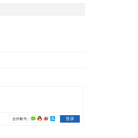
两个渠道泄露
2015-01-31 11:49:59
[新闻直播间]揭秘“航班取
消”骗局：短信通知“取
消”航班 “转账”被骗
2015-01-31 11:48:01
[新闻直播间]江苏：徐州
泉山区人大常委会表示
已收到李宝俊辞呈
2015-01-31 11:45:02
[新闻直播间]新闻追踪：
北京德内大街93号坍塌事
件 催告3天后仍不执行 可
强制回填
2015-01-31 11:45:01
[新闻直播间]北京：德内
大街93号坍塌事件 业主