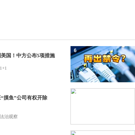
6
制美国！中方公布5项措施
1+1
7
班“摸鱼”公司有权开除
？
法治观察
8