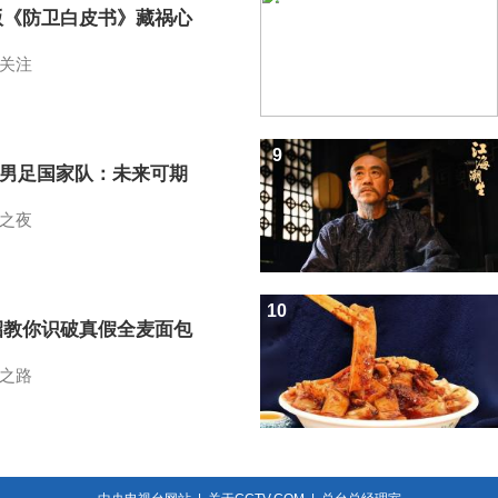
版《防卫白皮书》藏祸心
关注
9
7男足国家队：未来可期
之夜
10
招教你识破真假全麦面包
之路