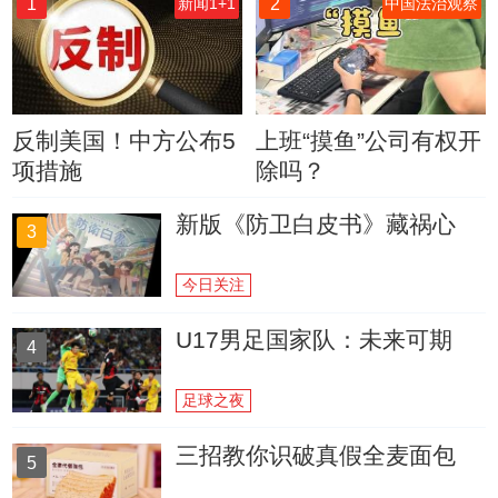
1
2
新闻1+1
中国法治观察
反制美国！中方公布5
上班“摸鱼”公司有权开
项措施
除吗？
新版《防卫白皮书》藏祸心
3
今日关注
U17男足国家队：未来可期
4
足球之夜
三招教你识破真假全麦面包
5