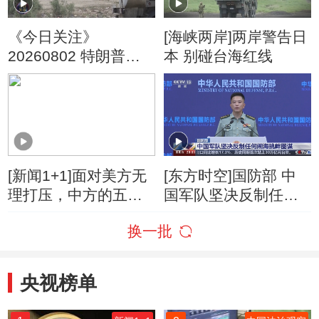
《今日关注》
[海峡两岸]两岸警告日
20260802 特朗普叫
本 别碰台海红线
停“最大规模”打击 伊
朗称摧毁美军F-35战
机
[新闻1+1]面对美方无
[东方时空]国防部 中
理打压，中方的五项
国军队坚决反制任何
反制！
闹海挑衅图谋
换一批
央视榜单