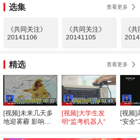
选集
查看更多
《共同关注》
《共同关注》
《共
20141106
20141105
2014
精选
查看更多
00:32
01:43
[视频]未来几天多
[视频]大学生发
[视频
地迎雾霾 影响交
明“监考机器人”
“安全
通