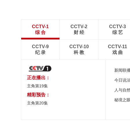
CCTV-1
CCTV-2
CCTV-3
综 合
财 经
综 艺
CCTV-9
CCTV-10
CCTV-11
纪 录
科 教
戏 曲
新闻联
正在播出：
今日说
主角第19集
人与自
精彩预告：
秘境之
主角第20集