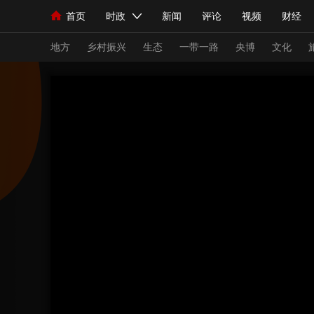
首页
时政
新闻
评论
视频
财经
人民领袖习近平
直播
海外频道
片库
iPanda
栏目大全
联播+
English
中国领导人
节目单
Монгол
听音
央视快评
微视频
习
地方
乡村振兴
生态
一带一路
央博
文化
总台春晚
网络春晚
共产党员网
秧纪录
新闻
国内
国际
评论
经济
军事
人民领袖习近平
联播+
热解读
天天学习
视频
小央视频
小央直播
直播中国
熊猫
现场
前线
比划
快看
蓝海中国
新兵
体育
直播
竞猜
2026年世界杯
2026
VIP会员
CCTV奥林匹克频道
生活体育大会