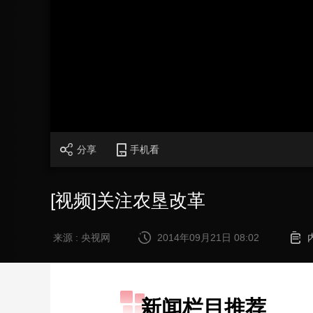
财经
教育
乡村振兴
生态环境
一带一路
大国智造
大国展会
大国保险
云顶对话
CCTV.节目官网
直播
节目单
栏目
片库
分享
手机看
[视频]关注农垦改革
来源 : 央视网
2014年09月21日 08:02
新闻栏目推荐