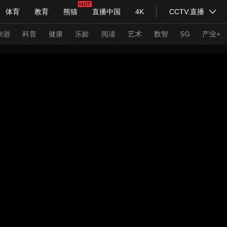
体育
教育
熊猫
直播中国
4K
CCTV.直播
式妙语
主持人
下载央视影音
热解读
天天学习
旅游
科普
健康
乐龄
阅读
艺术
数智
5G
产业+
纪录片网
国家大剧院
大型活动
科技
法治
文娱
人物
公益
图片
习式妙语
央视快评
央视网评
光华锐评
锋面
频道
VR/AR
4K专区
全景新闻
请入列
人生第一次
人生第二次
年冬奥会
CBA
NBA
中超
国足
国际足球
网球
综
体育江湖
文化体育
冰雪道路
足球道路