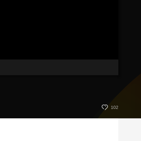
艺术
汽车
数智
5G
产业+
时尚
天气
才艺
网展
央央好物
102