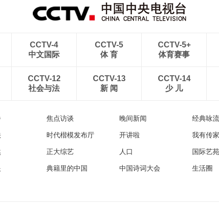
CCTV-4
CCTV-5
CCTV-5+
中文国际
体 育
体育赛事
CCTV-12
CCTV-13
CCTV-14
社会与法
新 闻
少 儿
播
焦点访谈
晚间新闻
经典咏
法
时代楷模发布厅
开讲啦
我有传
然
正大综艺
人口
国际艺
眼
典籍里的中国
中国诗词大会
生活圈