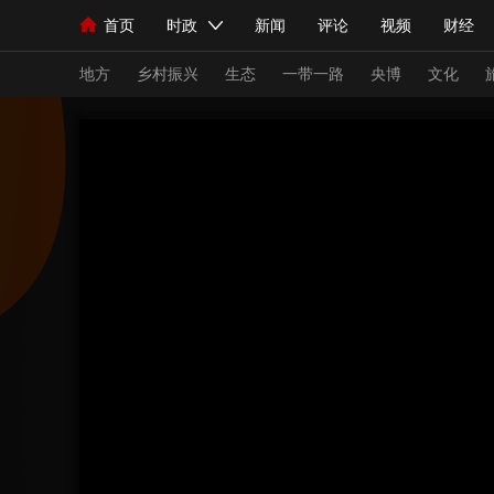
首页
时政
新闻
评论
视频
财经
人民领袖习近平
直播
海外频道
片库
iPanda
栏目大全
联播+
English
中国领导人
节目单
Монгол
听音
央视快评
微视频
习
地方
乡村振兴
生态
一带一路
央博
文化
总台春晚
网络春晚
共产党员网
秧纪录
新闻
国内
国际
评论
经济
军事
人民领袖习近平
联播+
热解读
天天学习
视频
小央视频
小央直播
直播中国
熊猫
现场
前线
比划
快看
蓝海中国
新兵
体育
直播
竞猜
2026年世界杯
2026
VIP会员
CCTV奥林匹克频道
生活体育大会