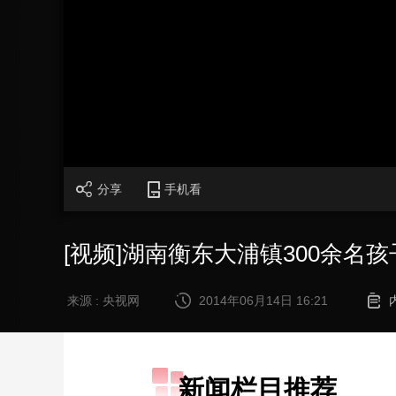
财经
教育
乡村振兴
生态环境
一带一路
大国智造
大国展会
大国保险
云顶对话
CCTV.节目官网
直播
节目单
栏目
片库
分享
手机看
[视频]湖南衡东大浦镇300余名
来源 : 央视网
2014年06月14日 16:21
新闻栏目推荐