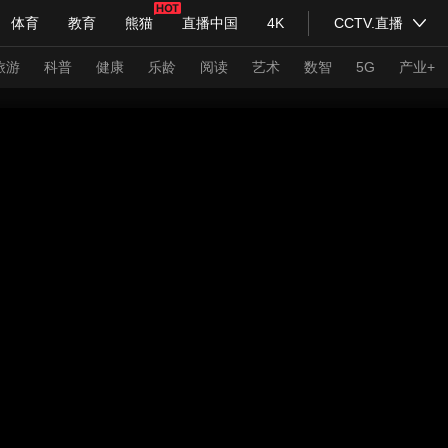
体育
教育
熊猫
直播中国
4K
CCTV.直播
式妙语
主持人
下载央视影音
热解读
天天学习
旅游
科普
健康
乐龄
阅读
艺术
数智
5G
产业+
纪录片网
国家大剧院
大型活动
科技
法治
文娱
人物
公益
图片
习式妙语
央视快评
央视网评
光华锐评
锋面
频道
VR/AR
4K专区
全景新闻
请入列
人生第一次
人生第二次
年冬奥会
CBA
NBA
中超
国足
国际足球
网球
综
体育江湖
文化体育
冰雪道路
足球道路