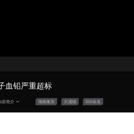
央博
非遗
文化
旅游
科普
健康
乐龄
阅读
云起
超级工厂
智敬中国
全民健康
颜选攻略
海洋
热播榜
总台企业白名单
孩子血铅严重超标
内容简介
湖南衡东
大浦镇
300余名