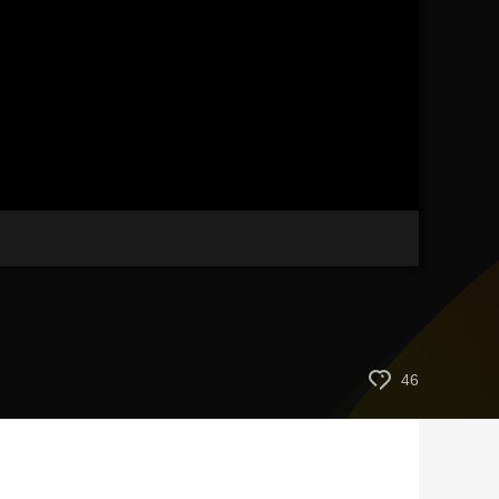
艺术
汽车
数智
5G
产业+
时尚
天气
才艺
网展
央央好物
46