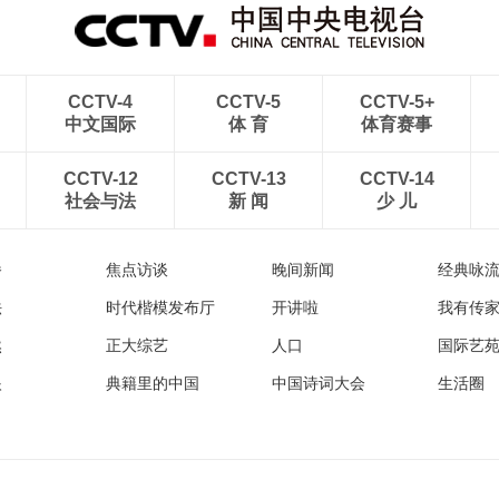
CCTV-4
CCTV-5
CCTV-5+
中文国际
体 育
体育赛事
CCTV-12
CCTV-13
CCTV-14
社会与法
新 闻
少 儿
播
焦点访谈
晚间新闻
经典咏
法
时代楷模发布厅
开讲啦
我有传
然
正大综艺
人口
国际艺
眼
典籍里的中国
中国诗词大会
生活圈