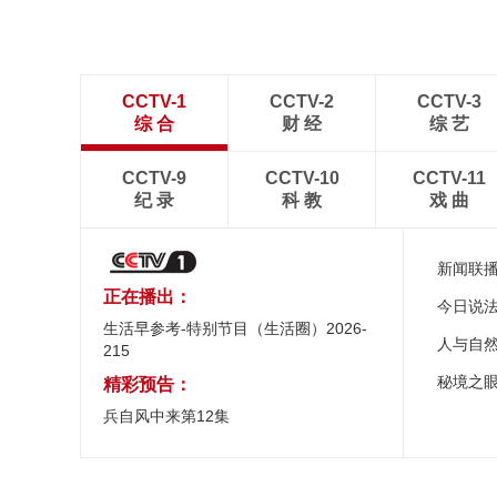
CCTV-1
CCTV-2
CCTV-3
综 合
财 经
综 艺
CCTV-9
CCTV-10
CCTV-11
纪 录
科 教
戏 曲
新闻联
正在播出：
今日说
生活早参考-特别节目（生活圈）2026-
人与自
215
秘境之
精彩预告：
兵自风中来第12集